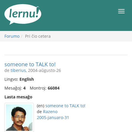
Al
la
Men
enhavo
Forumo
Pri ĉio cetera
someone to TALK to!
de
tiberius
, 2004-aŭgusto-26
Lingvo:
English
Mesaĝoj:
4
Montroj:
66084
Lasta mesaĝo
(en)
someone to TALK to!
de
Razeno
2005-januaro-31