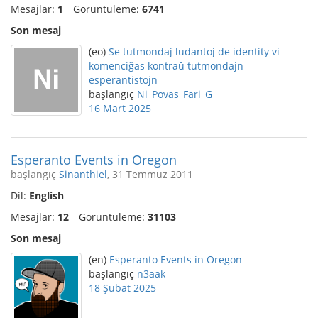
Mesajlar:
1
Görüntüleme:
6741
Son mesaj
(eo)
Se tutmondaj ludantoj de identity vi
komenciĝas kontraŭ tutmondajn
esperantistojn
başlangıç
Ni_Povas_Fari_G
16 Mart 2025
Esperanto Events in Oregon
başlangıç
Sinanthiel
, 31 Temmuz 2011
Dil:
English
Mesajlar:
12
Görüntüleme:
31103
Son mesaj
(en)
Esperanto Events in Oregon
başlangıç
n3aak
18 Şubat 2025