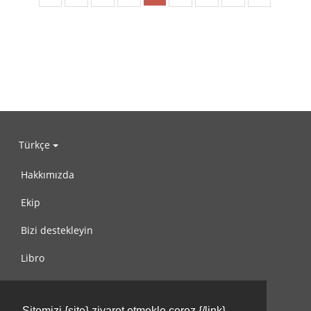
Türkçe
Hakkımızda
Ekip
Bizi destekleyin
Libro
Gizlilik Politikası
Sitemizi {site} ziyaret etmekle çerez {/link}