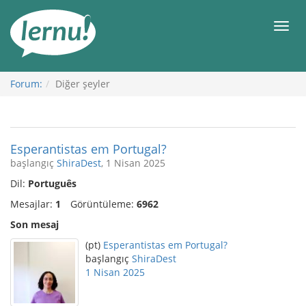
İçerik
Görüntüleme
Men
Forum:
Diğer şeyler
Esperantistas em Portugal?
başlangıç
ShiraDest
, 1 Nisan 2025
Dil:
Português
Mesajlar:
1
Görüntüleme:
6962
Son mesaj
(pt)
Esperantistas em Portugal?
başlangıç
ShiraDest
1 Nisan 2025