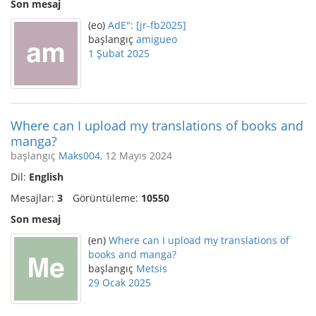
Son mesaj
(eo)
AdE": [jr-fb2025]
başlangıç
amigueo
1 Şubat 2025
Where can I upload my translations of books and
manga?
başlangıç
Maks004
, 12 Mayıs 2024
Dil:
English
Mesajlar:
3
Görüntüleme:
10550
Son mesaj
(en)
Where can I upload my translations of
books and manga?
başlangıç
Metsis
29 Ocak 2025