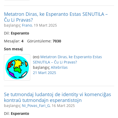
Metatron Diras, ke Esperanto Estas SENUTILA –
Ĉu Li Pravas?
başlangıç
Frano
, 19 Mart 2025
Dil:
Esperanto
Mesajlar:
4
Görüntüleme:
7030
Son mesaj
(eo)
Metatron Diras, ke Esperanto Estas
SENUTILA – Ĉu Li Pravas?
başlangıç
Altebrilas
21 Mart 2025
Se tutmondaj ludantoj de identity vi komenciĝas
kontraŭ tutmondajn esperantistojn
başlangıç
Ni_Povas_Fari_G
, 16 Mart 2025
Dil:
Esperanto