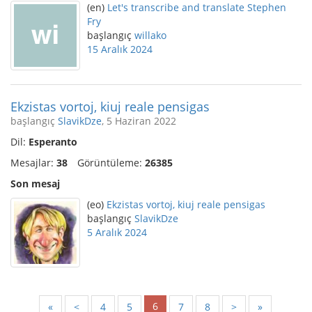
(en)
Let's transcribe and translate Stephen
Fry
başlangıç
willako
15 Aralık 2024
Ekzistas vortoj, kiuj reale pensigas
başlangıç
SlavikDze
, 5 Haziran 2022
Dil:
Esperanto
Mesajlar:
38
Görüntüleme:
26385
Son mesaj
(eo)
Ekzistas vortoj, kiuj reale pensigas
başlangıç
SlavikDze
5 Aralık 2024
6
«
<
4
5
7
8
>
»