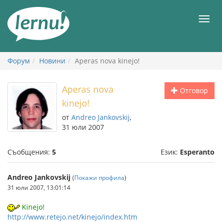
Към
съдържанието
Мен
Форум
Новини
Aperas nova kinejo!
Aperas nova
Отговор
kinejo!
от
Andreo Jankovskij
,
31 юли 2007
Съобщения:
5
Език:
Esperanto
Andreo Jankovskij
(
Покажи профила
)
31 юли 2007, 13:01:14
Kinejo!
http://www.retejo.net/kinejo/index.htm