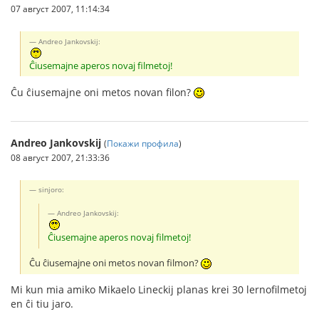
07 август 2007, 11:14:34
Andreo Jankovskij:
Ĉiusemajne aperos novaj filmetoj!
Ĉu ĉiusemajne oni metos novan filon?
Andreo Jankovskij
(
Покажи профила
)
08 август 2007, 21:33:36
sinjoro:
Andreo Jankovskij:
Ĉiusemajne aperos novaj filmetoj!
Ĉu ĉiusemajne oni metos novan filmon?
Mi kun mia amiko Mikaelo Lineckij planas krei 30 lernofilmetoj
en ĉi tiu jaro.