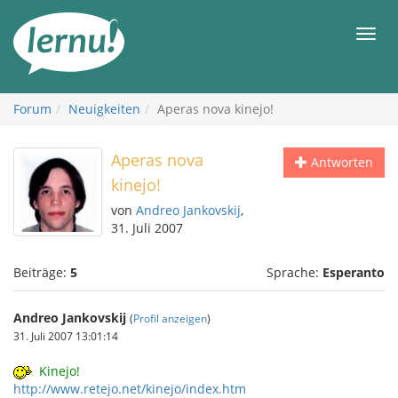
Zum
Inhalt
Men
Forum
Neuigkeiten
Aperas nova kinejo!
Aperas nova
Antworten
kinejo!
von
Andreo Jankovskij
,
31. Juli 2007
Beiträge:
5
Sprache:
Esperanto
Andreo Jankovskij
(
Profil anzeigen
)
31. Juli 2007 13:01:14
Kinejo!
http://www.retejo.net/kinejo/index.htm