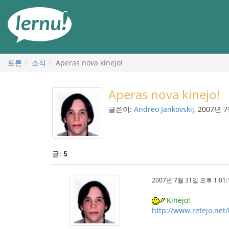
본
문
으
로
토론
소식
Aperas nova kinejo!
Aperas nova kinejo!
글쓴이:
Andreo Jankovskij
, 2007년 
글:
5
2007년 7월 31일 오후 1:01:
Kinejo!
http://www.retejo.net