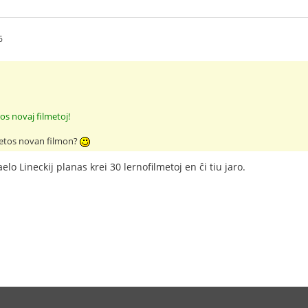
6
:
s novaj filmetoj!
etos novan filmon?
o Lineckij planas krei 30 lernofilmetoj en ĉi tiu jaro.