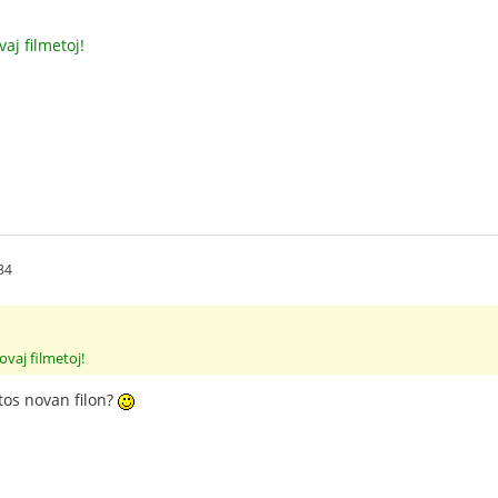
aj filmetoj!
34
vaj filmetoj!
os novan filon?