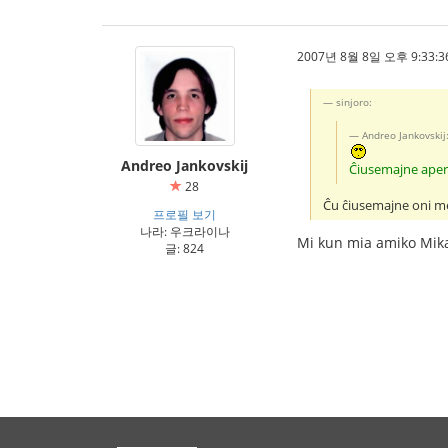
2007년 8월 8일 오후 9:33:3
sinjoro:
Andreo Jankovskij
Andreo Jankovskij
Ĉiusemajne apero
28
Ĉu ĉiusemajne oni m
프로필 보기
나라: 우크라이나
Mi kun mia amiko Mikael
글: 824