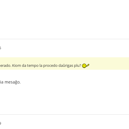
5
 aperado. Kiom da tempo la procedo daŭrigas plu?
ia mesaĝo.
9