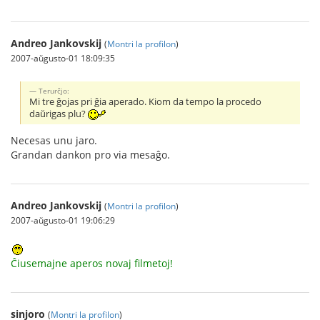
Andreo Jankovskij
(
Montri la profilon
)
2007-aŭgusto-01 18:09:35
Terurĉjo:
Mi tre ĝojas pri ĝia aperado. Kiom da tempo la procedo
daŭrigas plu?
Necesas unu jaro.
Grandan dankon pro via mesaĝo.
Andreo Jankovskij
(
Montri la profilon
)
2007-aŭgusto-01 19:06:29
Ĉiusemajne aperos novaj filmetoj!
sinjoro
(
Montri la profilon
)