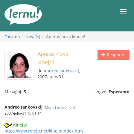
Al
la
Men
enhavo
Forumo
Novaĵoj
Aperas nova kinejo!
Aperas nova
Respondi
kinejo!
de
Andreo Jankovskij
,
2007-julio-31
Mesaĝoj:
5
Lingvo:
Esperanto
Andreo Jankovskij
(
Montri la profilon
)
2007-julio-31 13:01:14
Kinejo!
http://www.retejo.net/kinejo/index.htm