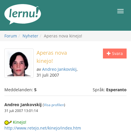
Till
sidans
Meny
innehåll
Forum
Nyheter
Aperas nova kinejo!
Aperas nova
Svara
kinejo!
av
Andreo Jankovskij
,
31 juli 2007
Meddelanden:
5
Språk:
Esperanto
Andreo Jankovskij
(
Visa profilen
)
31 juli 2007 13:01:14
Kinejo!
http://www.retejo.net/kinejo/index.htm