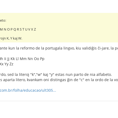
beto:
L M N O P Q R S T U V X Z
rojn K, Y kaj W.
nte kun la reformo de la portugala lingvo, kiu validiĝis ĉi-jare, la 
h Ii Jj Kk Ll Mm Nn Oo Pp
Xx Yy Zz
rdo, sed la literoj "k","w" kaj "y" estas nun parto de nia alfabeto.
tas aparta litero, kvankam oni distingas ĝin de "c" en la ordo de la vo
.com.br/folha/educacao/ult305...