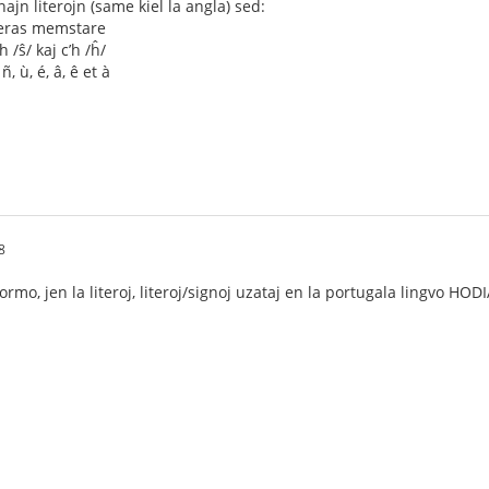
najn literojn (same kiel la angla) sed:
aperas memstare
h /ŝ/ kaj c’h /ĥ/
, ù, é, â, ê et à
8
rmo, jen la literoj, literoj/signoj uzataj en la portugala lingvo HOD