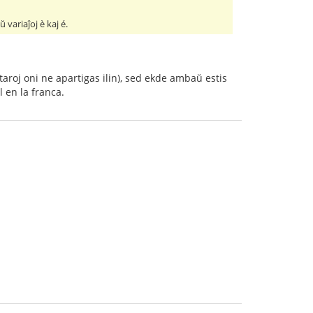
 variaĵoj è kaj é.
rtaroj oni ne apartigas ilin), sed ekde ambaŭ estis
l en la franca.