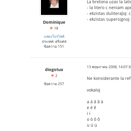
La bretona uzas la lati
- la litero c neniam 
- ekzistas duliteraĵoj: c
- ekzistas supersignoj: ñ
Dominique
18
แสดงโปรไฟล์
ประเทศ: ฝรั่งเศส
ข้อความ 151
13 พฤษภาคม 2008, 14:07:3
diogotux
2
Ne konsiderante la refo
ข้อความ 257
vokaloj
a á â ã à
e é ê
i í
o ó ô õ
u ú ü