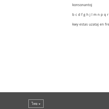
konsonantoj
b c d f g h j l m n p q r 
kwy estas uzataj en fre
ไทย