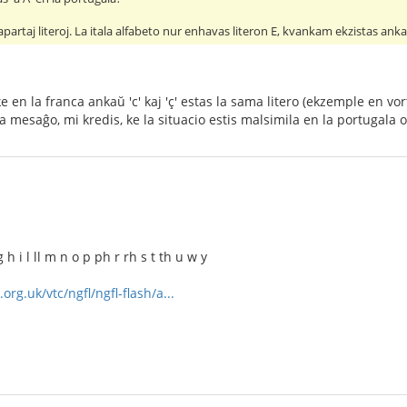
 apartaj literoj. La itala alfabeto nur enhavas literon E, kvankam ekzistas ankaŭ
ke en la franca ankaŭ 'c' kaj 'ç' estas la sama litero (ekzemple en vo
a mesaĝo, mi kredis, ke la situacio estis malsimila en la portugala o
 h i l ll m n o p ph r rh s t th u w y
rg.uk/vtc/ngfl/ngfl-flash/a...