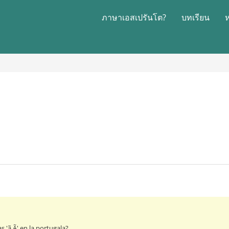
ภาษาเอสเปรันโต?
บทเรียน
s 'ã Ã' en la portugala?