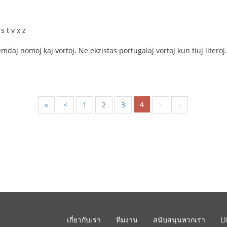
s t v x z
mdaj nomoj kaj vortoj. Ne ekzistas portugalaj vortoj kun tiuj literoj.
4
«
<
1
2
3
>
»
เกี่ยวกับเรา
ทีมงาน
สนับสนุนพวกเรา
L