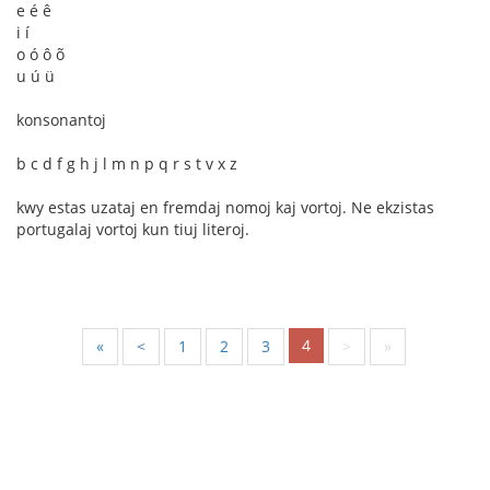
e é ê
i í
o ó ô õ
u ú ü
konsonantoj
b c d f g h j l m n p q r s t v x z
kwy estas uzataj en fremdaj nomoj kaj vortoj. Ne ekzistas
portugalaj vortoj kun tiuj literoj.
4
«
<
1
2
3
>
»