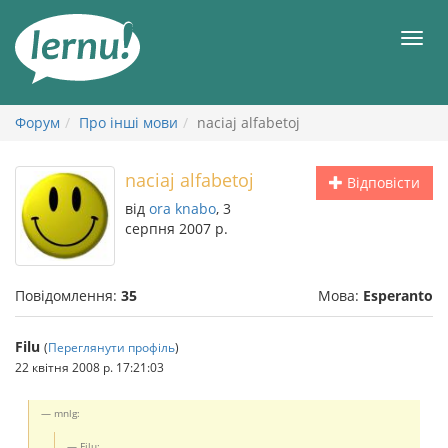
До
змісту
Мен
Форум
Про інші мови
naciaj alfabetoj
naciaj alfabetoj
Відповісти
від
ora knabo
, 3
серпня 2007 р.
Повідомлення:
35
Мова:
Esperanto
Filu
(
Переглянути профіль
)
22 квітня 2008 р. 17:21:03
mnlg:
Filu: