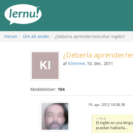
Til
indholdet
Forum
Om alt andet
¿Debería aprender/estudiar inglés?
¿Debería aprender/es
af
Klimrme
, 10. dec. 2011
Meddelelser:
104
19. apr. 2012 18.08.38
fo_q:
El inglés es una lén
puedan hablarla...