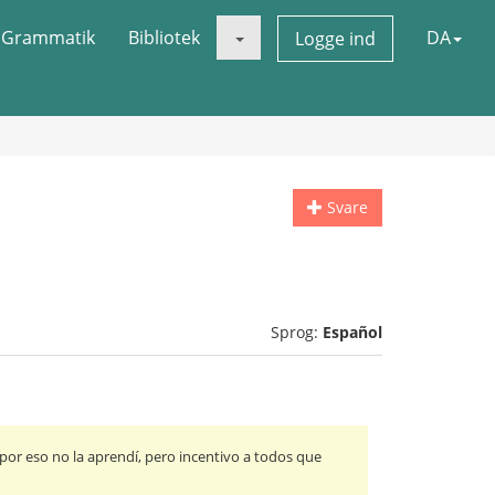
Grammatik
Bibliotek
DA
Logge ind
Svare
Sprog:
Español
por eso no la aprendí, pero incentivo a todos que