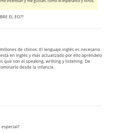
e me interesan y me gustan, como el esperanto y otros,
BRE EL EO??
illones de chinos. El lenguaje inglés es necesario
está en inglés y más actualizado por ello apréndelo
ses que son el speaking, writting y listening. De
ominarlo desde la infancia.
 especial?