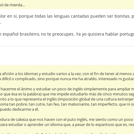
l de mierda...
lor en si, porque todas las lenguas cantadas pueden ser bonitas, per
.
 español brasileiro, no te preocupes. Ya yo quisiera hablar portug
ición a los idiomas y estudio varios a la vez, con el fin de tener al menos
a difícil o complicado, sino porque nunca me ha atraído, interesado ni gusta
 hacerme el ánimo y estudiar un poco de inglés simplemente para ampliar m
creo que ésa es la palabra) que me impide estudiarlo más de cinco minutos
nto a lo que representa el inglés (imposición global de una cultura extranje
dioma tan pobre, tan cutre, tan feo, tan malsonante, tan imperfecto, que ni s
puedo dedicarme a él.
medura de cabeza que nos hacen con el puto inglés, me siento como un poc
 para estudiar o aprender un idioma que, a pesar de lo espantoso que es, resu