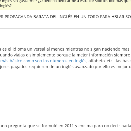
r inglés sin gustarme? ¿O debería dedicarme a estudiar sólo los idiomas qu
inglés?
ER PROPAGANDA BARATA DEL INGLÉS EN UN FORO PARA HBLAR SO
 es el idioma universal al menos mientras no sigan naciendo mas m
 cuando viajas o simplemente porque la mejor información siempre 
 más básico como son los números en inglés
, alfabeto, etc., las ba
ejores pagados requieren de un inglés avanzado por ello es mejor d
una pregunta que se formuló en 2011 y encima para no decir nada