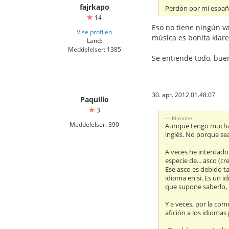
fajrkapo
Perdón por mi españo
14
Eso no tiene ningún va
Vise profilen
música es bonita klare
Land:
Meddelelser: 1385
Se entiende todo, buen
30. apr. 2012 01.48.07
Paquillo
3
Klimrme:
Meddelelser: 390
Aunque tengo mucha af
inglés. No porque se
A veces he intentado
especie de... asco (
Ese asco es debido ta
idioma en si. Es un i
que supone saberlo, 
Y a veces, por la co
afición a los idiomas