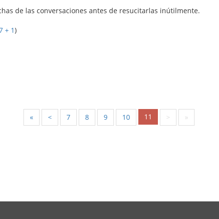
echas de las conversaciones antes de resucitarlas inútilmente.
7 + 1
)
11
«
<
7
8
9
10
>
»