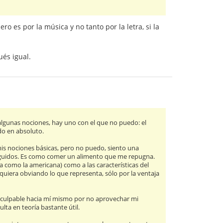
o es por la música y no tanto por la letra, si la
ués igual.
 algunas nociones, hay uno con el que no puedo: el
do en absoluto.
is nociones básicas, pero no puedo, siento una
 seguidos. Es como comer un alimento que me repugna.
ra como la americana) como a las características del
iquiera obviando lo que representa, sólo por la ventaja
o culpable hacia mí mismo por no aprovechar mi
lta en teoría bastante útil.