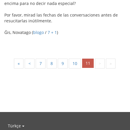
encima para no decir nada especial?
Por favor, mirad las fechas de las conversaciones antes de
resucitarlas inútilmente.
Ĝis, Novatago (
blogo
/
7 + 1
)
11
«
<
7
8
9
10
>
»
Türkçe