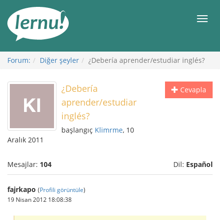
İçerik
Görüntüleme
Men
Forum:
Diğer şeyler
¿Debería aprender/estudiar inglés?
¿Debería
Cevapla
aprender/estudiar
inglés?
başlangıç
Klimrme
, 10
Aralık 2011
Mesajlar:
104
Dil:
Español
fajrkapo
(
Profili görüntüle
)
19 Nisan 2012 18:08:38