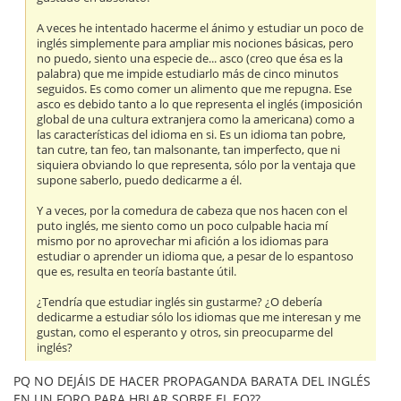
A veces he intentado hacerme el ánimo y estudiar un poco de
inglés simplemente para ampliar mis nociones básicas, pero
no puedo, siento una especie de... asco (creo que ésa es la
palabra) que me impide estudiarlo más de cinco minutos
seguidos. Es como comer un alimento que me repugna. Ese
asco es debido tanto a lo que representa el inglés (imposición
global de una cultura extranjera como la americana) como a
las características del idioma en si. Es un idioma tan pobre,
tan cutre, tan feo, tan malsonante, tan imperfecto, que ni
siquiera obviando lo que representa, sólo por la ventaja que
supone saberlo, puedo dedicarme a él.
Y a veces, por la comedura de cabeza que nos hacen con el
puto inglés, me siento como un poco culpable hacia mí
mismo por no aprovechar mi afición a los idiomas para
estudiar o aprender un idioma que, a pesar de lo espantoso
que es, resulta en teoría bastante útil.
¿Tendría que estudiar inglés sin gustarme? ¿O debería
dedicarme a estudiar sólo los idiomas que me interesan y me
gustan, como el esperanto y otros, sin preocuparme del
inglés?
PQ NO DEJÁIS DE HACER PROPAGANDA BARATA DEL INGLÉS
EN UN FORO PARA HBLAR SOBRE EL EO??