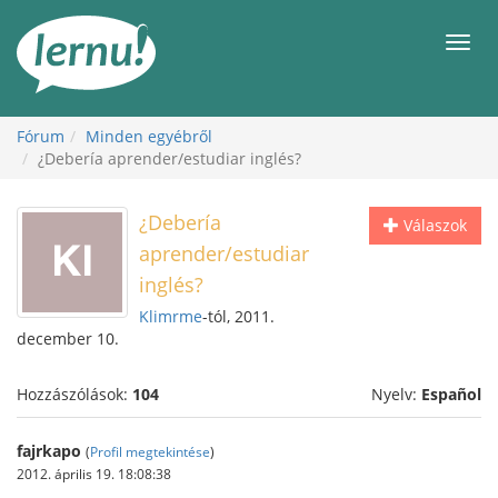
Tartalom
Men
Fórum
Minden egyébről
¿Debería aprender/estudiar inglés?
¿Debería
Válaszok
aprender/estudiar
inglés?
Klimrme
-tól, 2011.
december 10.
Hozzászólások:
104
Nyelv:
Español
fajrkapo
(
Profil megtekintése
)
2012. április 19. 18:08:38