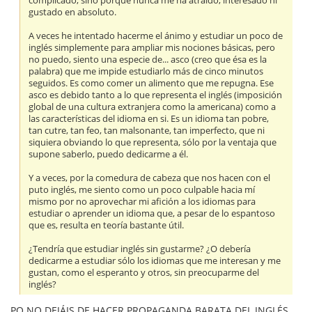
complicado, sino porque nunca me ha atraído, interesado ni
gustado en absoluto.
A veces he intentado hacerme el ánimo y estudiar un poco de
inglés simplemente para ampliar mis nociones básicas, pero
no puedo, siento una especie de... asco (creo que ésa es la
palabra) que me impide estudiarlo más de cinco minutos
seguidos. Es como comer un alimento que me repugna. Ese
asco es debido tanto a lo que representa el inglés (imposición
global de una cultura extranjera como la americana) como a
las características del idioma en si. Es un idioma tan pobre,
tan cutre, tan feo, tan malsonante, tan imperfecto, que ni
siquiera obviando lo que representa, sólo por la ventaja que
supone saberlo, puedo dedicarme a él.
Y a veces, por la comedura de cabeza que nos hacen con el
puto inglés, me siento como un poco culpable hacia mí
mismo por no aprovechar mi afición a los idiomas para
estudiar o aprender un idioma que, a pesar de lo espantoso
que es, resulta en teoría bastante útil.
¿Tendría que estudiar inglés sin gustarme? ¿O debería
dedicarme a estudiar sólo los idiomas que me interesan y me
gustan, como el esperanto y otros, sin preocuparme del
inglés?
PQ NO DEJÁIS DE HACER PROPAGANDA BARATA DEL INGLÉS