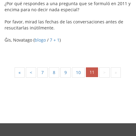
¿Por qué respondes a una pregunta que se formuló en 2011 y
encima para no decir nada especial?
Por favor, mirad las fechas de las conversaciones antes de
resucitarlas inútilmente.
Ĝis, Novatago (
blogo
/
7 + 1
)
11
«
<
7
8
9
10
>
»