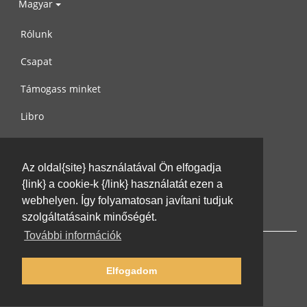
Magyar
Rólunk
Csapat
Támogass minket
Libro
Adatvédelem
Az oldal{site} használatával Ön elfogadja
Használati feltételek
{link} a cookie-k {/link} használatát ezen a
Írj nekünk
webhelyen. Így folyamatosan javítani tudjuk
szolgáltatásaink minőségét.
További információk
Elfogadom
© 2002-2026 lernu.net |
Impressum