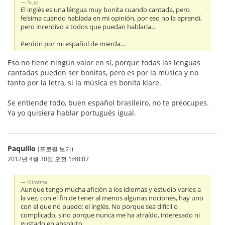
fo_q:
El inglés es una léngua muy bonita cuando cantada, pero
feísima cuando hablada en mi opinión, por eso no la aprendí,
pero incentivo a todos que puedan hablarla...
Perdón por mi español de mierda...
Eso no tiene ningún valor en si, porque todas las lenguas
cantadas pueden ser bonitas, pero es por la música y no
tanto por la letra, si la música es bonita klare.
Se entiende todo, buen español brasileiro, no te preocupes.
Ya yo quisiera hablar portugués igual.
Paquillo
(프로필 보기)
2012년 4월 30일 오전 1:48:07
Klimrme:
Aunque tengo mucha afición a los idiomas y estudio varios a
la vez, con el fin de tener al menos algunas nociones, hay uno
con el que no puedo: el inglés. No porque sea difícil o
complicado, sino porque nunca me ha atraído, interesado ni
gustado en absoluto.