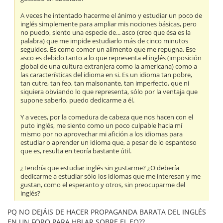
A veces he intentado hacerme el ánimo y estudiar un poco de
inglés simplemente para ampliar mis nociones básicas, pero
no puedo, siento una especie de... asco (creo que ésa es la
palabra) que me impide estudiarlo más de cinco minutos
seguidos. Es como comer un alimento que me repugna. Ese
asco es debido tanto a lo que representa el inglés (imposición
global de una cultura extranjera como la americana) como a
las características del idioma en si. Es un idioma tan pobre,
tan cutre, tan feo, tan malsonante, tan imperfecto, que ni
siquiera obviando lo que representa, sólo por la ventaja que
supone saberlo, puedo dedicarme a él.
Y a veces, por la comedura de cabeza que nos hacen con el
puto inglés, me siento como un poco culpable hacia mí
mismo por no aprovechar mi afición a los idiomas para
estudiar o aprender un idioma que, a pesar de lo espantoso
que es, resulta en teoría bastante útil.
¿Tendría que estudiar inglés sin gustarme? ¿O debería
dedicarme a estudiar sólo los idiomas que me interesan y me
gustan, como el esperanto y otros, sin preocuparme del
inglés?
PQ NO DEJÁIS DE HACER PROPAGANDA BARATA DEL INGLÉS
EN UN FORO PARA HBLAR SOBRE EL EO??