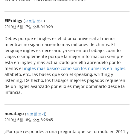
ElPridigy
(
프로필 보기
)
2019년 6월 17일 오후 9:19:29
Debes porque el inglés es el idioma universal al menos
mientras no sigan naciendo mas millones de chinos. El
lenguaje inglés es necesario ya sea en un trabajo, cuando
viajas o simplemente porque la mejor información siempre
está en inglés y más actualizado por ello apréndelo por lo
menos el
inglés más básico como son los números en inglés
,
alfabeto, etc., las bases que son el speaking, writting y
listening. De hecho, los trabajos mejores pagados requieren
de un inglés avanzado por ello es mejor dominarlo desde la
infancia.
novatago
(
프로필 보기
)
2019년 6월 18일 오전 8:26:45
¿Por qué respondes a una pregunta que se formuló en 2011 y