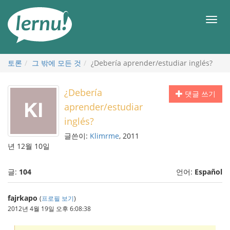
본
문
메
으
뉴
로
토론
그 밖에 모든 것
¿Debería aprender/estudiar inglés?
¿Debería
댓글 쓰기
aprender/estudiar
inglés?
글쓴이:
Klimrme
, 2011
년 12월 10일
글:
104
언어:
Español
fajrkapo
(
프로필 보기
)
2012년 4월 19일 오후 6:08:38