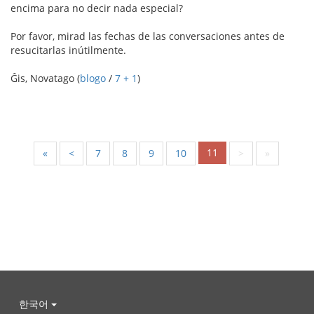
encima para no decir nada especial?
Por favor, mirad las fechas de las conversaciones antes de
resucitarlas inútilmente.
Ĝis, Novatago (
blogo
/
7 + 1
)
11
«
<
7
8
9
10
>
»
한국어