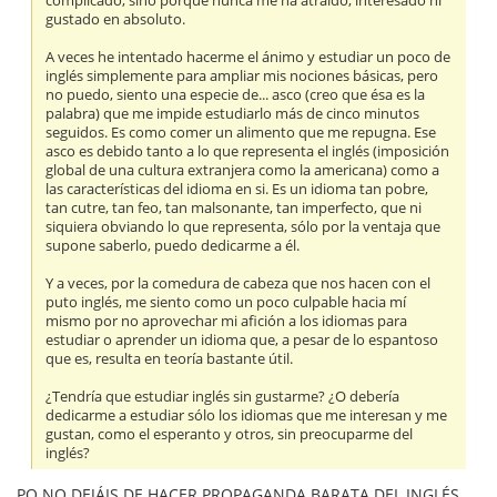
complicado, sino porque nunca me ha atraído, interesado ni
gustado en absoluto.
A veces he intentado hacerme el ánimo y estudiar un poco de
inglés simplemente para ampliar mis nociones básicas, pero
no puedo, siento una especie de... asco (creo que ésa es la
palabra) que me impide estudiarlo más de cinco minutos
seguidos. Es como comer un alimento que me repugna. Ese
asco es debido tanto a lo que representa el inglés (imposición
global de una cultura extranjera como la americana) como a
las características del idioma en si. Es un idioma tan pobre,
tan cutre, tan feo, tan malsonante, tan imperfecto, que ni
siquiera obviando lo que representa, sólo por la ventaja que
supone saberlo, puedo dedicarme a él.
Y a veces, por la comedura de cabeza que nos hacen con el
puto inglés, me siento como un poco culpable hacia mí
mismo por no aprovechar mi afición a los idiomas para
estudiar o aprender un idioma que, a pesar de lo espantoso
que es, resulta en teoría bastante útil.
¿Tendría que estudiar inglés sin gustarme? ¿O debería
dedicarme a estudiar sólo los idiomas que me interesan y me
gustan, como el esperanto y otros, sin preocuparme del
inglés?
PQ NO DEJÁIS DE HACER PROPAGANDA BARATA DEL INGLÉS