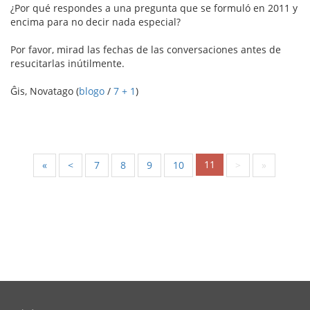
¿Por qué respondes a una pregunta que se formuló en 2011 y
encima para no decir nada especial?
Por favor, mirad las fechas de las conversaciones antes de
resucitarlas inútilmente.
Ĝis, Novatago (
blogo
/
7 + 1
)
11
«
<
7
8
9
10
>
»