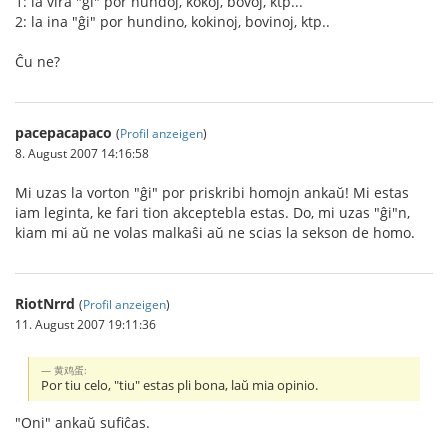
1: la vira "ĝi" por hundoj, kokoj, bovoj, ktp...
2: la ina "ĝi" por hundino, kokinoj, bovinoj, ktp..
Ĉu ne?
pacepacapaco
(
Profil anzeigen
)
8. August 2007 14:16:58
Mi uzas la vorton "ĝi" por priskribi homojn ankaŭ! Mi estas
iam leginta, ke fari tion akceptebla estas. Do, mi uzas "ĝi"n,
kiam mi aŭ ne volas malkaŝi aŭ ne scias la sekson de homo.
RiotNrrd
(
Profil anzeigen
)
11. August 2007 19:11:36
黄鸡蛋:
Por tiu celo, "tiu" estas pli bona, laŭ mia opinio.
"Oni" ankaŭ sufiĉas.