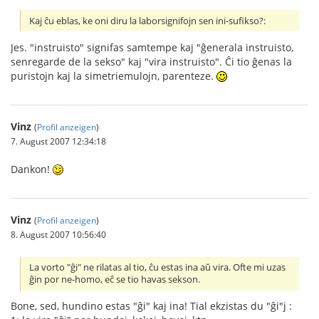
Kaj ĉu eblas, ke oni diru la laborsignifojn sen ini-sufikso?:
Jes. "instruisto" signifas samtempe kaj "ĝenerala instruisto,
senregarde de la sekso" kaj "vira instruisto". Ĉi tio ĝenas la
puristojn kaj la simetriemulojn, parenteze.
Vinz
(
Profil anzeigen
)
7. August 2007 12:34:18
Dankon!
Vinz
(
Profil anzeigen
)
8. August 2007 10:56:40
La vorto "ĝi" ne rilatas al tio, ĉu estas ina aŭ vira. Ofte mi uzas
ĝin por ne-homo, eĉ se tio havas sekson.
Bone, sed, hundino estas "ĝi" kaj ina! Tial ekzistas du "ĝi"j :