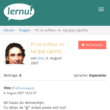
Zum
Inhalt
Men
Forum
Fragen
Pri la sufikso -in- kaj ĝiaj signifoj
Pri la sufikso -in-
Antworten
kaj ĝiaj signifoj
von
Vinz
, 6. August
2007
Beiträge:
6
Sprache:
Esperanto
Vinz
(
Profil anzeigen
)
6. August 2007 16:22:37
Mi havas du demandojn:
Ĉu eblas, ke "ĝi" ankaŭ povas esti ina?