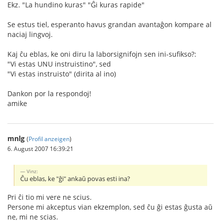
Ekz. "La hundino kuras" "Ĝi kuras rapide"
Se estus tiel, esperanto havus grandan avantaĝon kompare al
naciaj lingvoj.
Kaj ĉu eblas, ke oni diru la laborsignifojn sen ini-sufikso?:
"Vi estas UNU instruistino", sed
"Vi estas instruisto" (dirita al ino)
Dankon por la respondoj!
amike
mnlg
(
Profil anzeigen
)
6. August 2007 16:39:21
Vinz:
Ĉu eblas, ke "ĝi" ankaŭ povas esti ina?
Pri ĉi tio mi vere ne scius.
Persone mi akceptus vian ekzemplon, sed ĉu ĝi estas ĝusta aŭ
ne, mi ne scias.