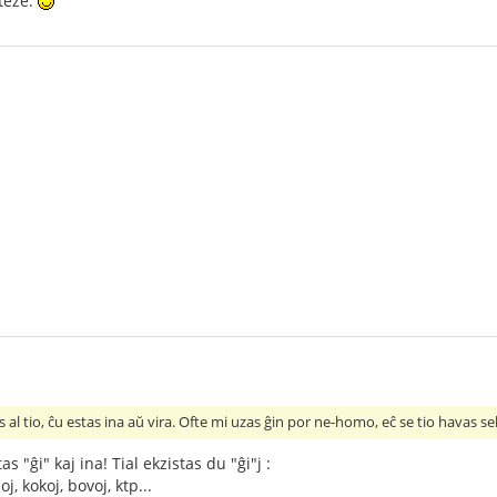
teze.
as al tio, ĉu estas ina aŭ vira. Ofte mi uzas ĝin por ne-homo, eĉ se tio havas s
 "ĝi" kaj ina! Tial ekzistas du "ĝi"j :
j, kokoj, bovoj, ktp...