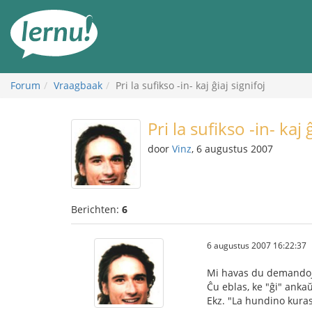
Naar
de
inhoud
Forum
Vraagbaak
Pri la sufikso -in- kaj ĝiaj signifoj
Pri la sufikso -in- kaj 
door
Vinz
, 6 augustus 2007
Berichten:
6
6 augustus 2007 16:22:37
Mi havas du demando
Ĉu eblas, ke "ĝi" ankaŭ
Ekz. "La hundino kuras