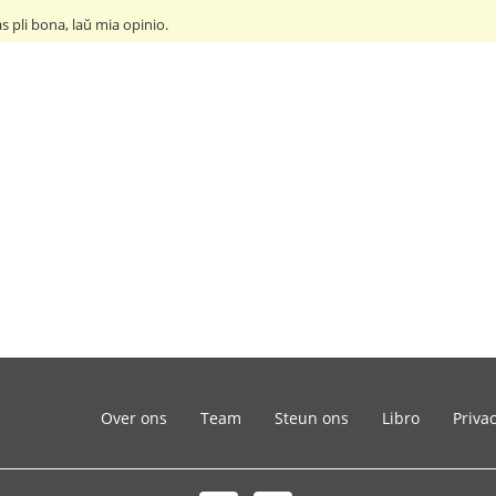
tas pli bona, laŭ mia opinio.
Over ons
Team
Steun ons
Libro
Priva