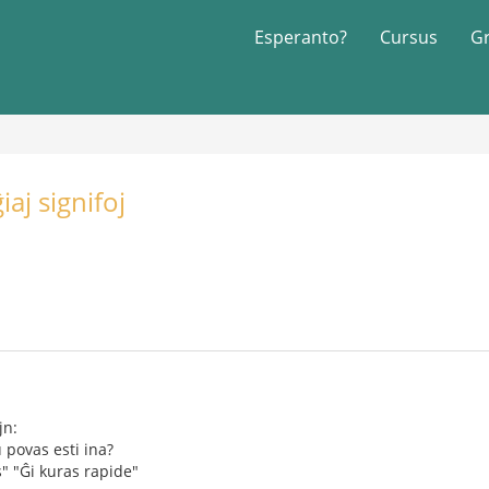
Esperanto?
Cursus
G
ĝiaj signifoj
jn:
 povas esti ina?
" "Ĝi kuras rapide"