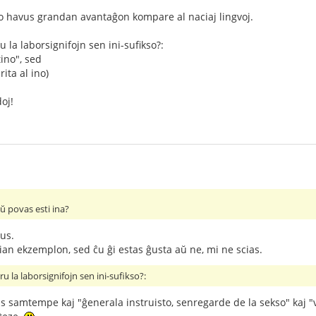
to havus grandan avantaĝon kompare al naciaj lingvoj.
u la laborsignifojn sen ini-sufikso?:
ino", sed
rita al ino)
oj!
aŭ povas esti ina?
ius.
an ekzemplon, sed ĉu ĝi estas ĝusta aŭ ne, mi ne scias.
iru la laborsignifojn sen ini-sufikso?:
fas samtempe kaj "ĝenerala instruisto, senregarde de la sekso" kaj "vi