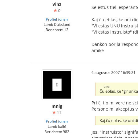
Vinz
Se estus tiel, esperan
0
Profiel tonen
Kaj ĉu eblas, ke oni dir
Land: Duitsland
"Vi estas UNU instruist
Berichten: 12
"Vi estas instruisto" (di
Dankon por la respond
amike
6 augustus 2007 16:39:21
Vinz:
Ĉu eblas, ke "ĝi" ank
Pri ĉi tio mi vere ne sc
mnlg
Persone mi akceptus vi
11
Kaj ĉu eblas, ke oni d
Profiel tonen
Land: Italië
Jes. "instruisto" signi
Berichten: 982