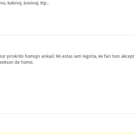
no, kokinoj, bovinoj, ktp..
por priskribi homojn ankaŭ! Mi estas iam leginta, ke fari tion akcep
a sekson de homo.