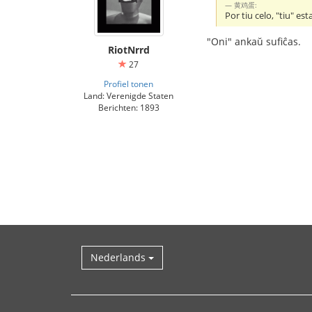
黄鸡蛋:
Por tiu celo, "tiu" es
"Oni" ankaŭ sufiĉas.
RiotNrrd
27
Profiel tonen
Land: Verenigde Staten
Berichten: 1893
Nederlands