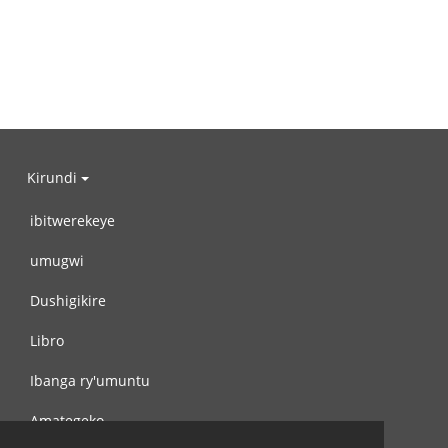
Kirundi
ibitwerekeye
umugwi
Dushigikire
Libro
Ibanga ry'umuntu
Amategeko