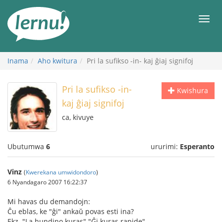
Ku
rupapuro
Urut
rw'ibirimwo
Inama
Aho kwitura
Pri la sufikso -in- kaj ĝiaj signifoj
Pri la sufikso -in-
Kwishura
kaj ĝiaj signifoj
ca, kivuye
Ubutumwa
6
ururimi:
Esperanto
Vinz
(
Kwerekana umwidondoro
)
6 Nyandagaro 2007 16:22:37
Mi havas du demandojn:
Ĉu eblas, ke "ĝi" ankaŭ povas esti ina?
Ekz. "La hundino kuras" "Ĝi kuras rapide"