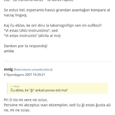
Se estus tiel, esperanto havus grandan avantaĝon kompare al
naciaj lingvoj.
Kaj ĉu eblas, ke oni diru la laborsignifojn sen ini-sufikso?:
"Vi estas UNU instruistino", sed
"Vi estas instruisto" (dirita al ino)
Dankon por la respondoj!
amike
mnlg
(
Kwerekana umwidondoro
)
6 Nyandagaro 2007 16:39:21
Vinz:
Ĉu eblas, ke "ĝi" ankaŭ povas esti ina?
Pri ĉi tio mi vere ne scius.
Persone mi akceptus vian ekzemplon, sed ĉu ĝi estas ĝusta aŭ
ne, mi ne scias.