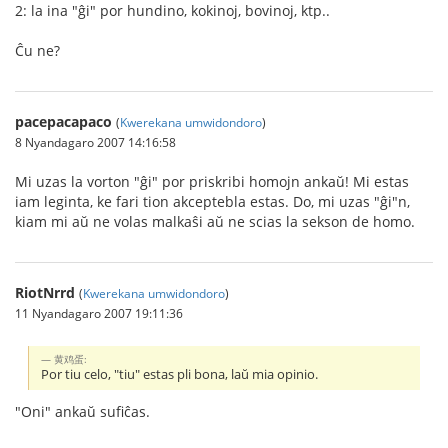
2: la ina "ĝi" por hundino, kokinoj, bovinoj, ktp..
Ĉu ne?
pacepacapaco
(
Kwerekana umwidondoro
)
8 Nyandagaro 2007 14:16:58
Mi uzas la vorton "ĝi" por priskribi homojn ankaŭ! Mi estas
iam leginta, ke fari tion akceptebla estas. Do, mi uzas "ĝi"n,
kiam mi aŭ ne volas malkaŝi aŭ ne scias la sekson de homo.
RiotNrrd
(
Kwerekana umwidondoro
)
11 Nyandagaro 2007 19:11:36
黄鸡蛋:
Por tiu celo, "tiu" estas pli bona, laŭ mia opinio.
"Oni" ankaŭ sufiĉas.