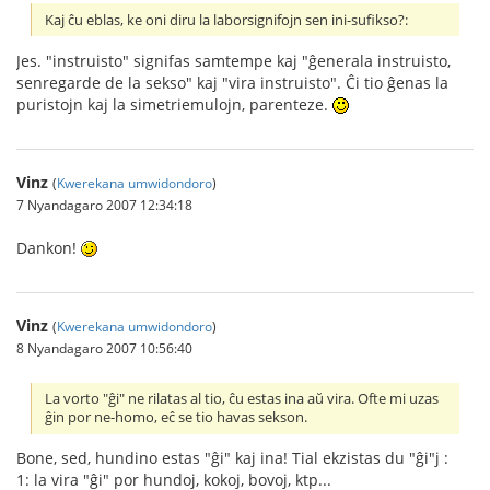
Kaj ĉu eblas, ke oni diru la laborsignifojn sen ini-sufikso?:
Jes. "instruisto" signifas samtempe kaj "ĝenerala instruisto,
senregarde de la sekso" kaj "vira instruisto". Ĉi tio ĝenas la
puristojn kaj la simetriemulojn, parenteze.
Vinz
(
Kwerekana umwidondoro
)
7 Nyandagaro 2007 12:34:18
Dankon!
Vinz
(
Kwerekana umwidondoro
)
8 Nyandagaro 2007 10:56:40
La vorto "ĝi" ne rilatas al tio, ĉu estas ina aŭ vira. Ofte mi uzas
ĝin por ne-homo, eĉ se tio havas sekson.
Bone, sed, hundino estas "ĝi" kaj ina! Tial ekzistas du "ĝi"j :
1: la vira "ĝi" por hundoj, kokoj, bovoj, ktp...