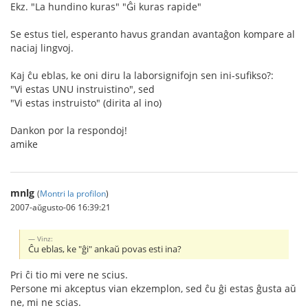
Ekz. "La hundino kuras" "Ĝi kuras rapide"
Se estus tiel, esperanto havus grandan avantaĝon kompare al
naciaj lingvoj.
Kaj ĉu eblas, ke oni diru la laborsignifojn sen ini-sufikso?:
"Vi estas UNU instruistino", sed
"Vi estas instruisto" (dirita al ino)
Dankon por la respondoj!
amike
mnlg
(
Montri la profilon
)
2007-aŭgusto-06 16:39:21
Vinz:
Ĉu eblas, ke "ĝi" ankaŭ povas esti ina?
Pri ĉi tio mi vere ne scius.
Persone mi akceptus vian ekzemplon, sed ĉu ĝi estas ĝusta aŭ
ne, mi ne scias.