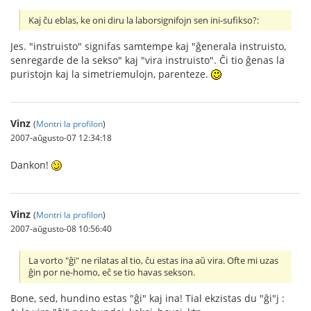
Kaj ĉu eblas, ke oni diru la laborsignifojn sen ini-sufikso?:
Jes. "instruisto" signifas samtempe kaj "ĝenerala instruisto,
senregarde de la sekso" kaj "vira instruisto". Ĉi tio ĝenas la
puristojn kaj la simetriemulojn, parenteze.
Vinz
(
Montri la profilon
)
2007-aŭgusto-07 12:34:18
Dankon!
Vinz
(
Montri la profilon
)
2007-aŭgusto-08 10:56:40
La vorto "ĝi" ne rilatas al tio, ĉu estas ina aŭ vira. Ofte mi uzas
ĝin por ne-homo, eĉ se tio havas sekson.
Bone, sed, hundino estas "ĝi" kaj ina! Tial ekzistas du "ĝi"j :