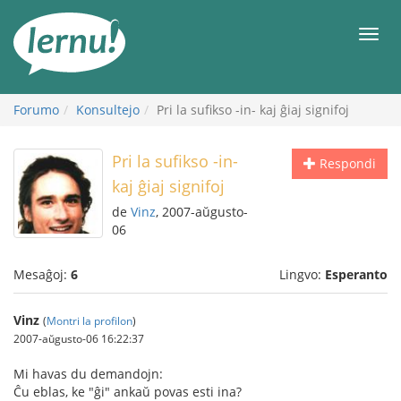
Al
la
Men
enhavo
Forumo
Konsultejo
Pri la sufikso -in- kaj ĝiaj signifoj
Pri la sufikso -in-
Respondi
kaj ĝiaj signifoj
de
Vinz
, 2007-aŭgusto-
06
Mesaĝoj:
6
Lingvo:
Esperanto
Vinz
(
Montri la profilon
)
2007-aŭgusto-06 16:22:37
Mi havas du demandojn:
Ĉu eblas, ke "ĝi" ankaŭ povas esti ina?