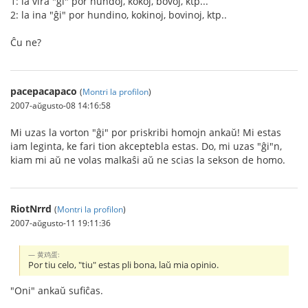
1: la vira "ĝi" por hundoj, kokoj, bovoj, ktp...
2: la ina "ĝi" por hundino, kokinoj, bovinoj, ktp..
Ĉu ne?
pacepacapaco
(
Montri la profilon
)
2007-aŭgusto-08 14:16:58
Mi uzas la vorton "ĝi" por priskribi homojn ankaŭ! Mi estas
iam leginta, ke fari tion akceptebla estas. Do, mi uzas "ĝi"n,
kiam mi aŭ ne volas malkaŝi aŭ ne scias la sekson de homo.
RiotNrrd
(
Montri la profilon
)
2007-aŭgusto-11 19:11:36
黄鸡蛋:
Por tiu celo, "tiu" estas pli bona, laŭ mia opinio.
"Oni" ankaŭ sufiĉas.