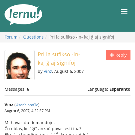
Skip
to
Men
the
content
Forum
Questions
Pri la sufikso -in- kaj ĝiaj signifoj
Pri la sufikso -in-
Reply
kaj ĝiaj signifoj
by
Vinz
, August 6, 2007
Messages:
6
Language:
Esperanto
Vinz
(
User's profile
)
August 6, 2007, 4:22:37 PM
Mi havas du demandojn:
Ĉu eblas, ke "ĝi" ankaŭ povas esti ina?
Ekz. "La hundino kuras" "Ĝi kuras rapide"