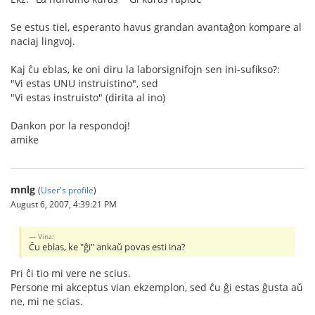
Se estus tiel, esperanto havus grandan avantaĝon kompare al
naciaj lingvoj.
Kaj ĉu eblas, ke oni diru la laborsignifojn sen ini-sufikso?:
"Vi estas UNU instruistino", sed
"Vi estas instruisto" (dirita al ino)
Dankon por la respondoj!
amike
mnlg
(
User's profile
)
August 6, 2007, 4:39:21 PM
Vinz:
Ĉu eblas, ke "ĝi" ankaŭ povas esti ina?
Pri ĉi tio mi vere ne scius.
Persone mi akceptus vian ekzemplon, sed ĉu ĝi estas ĝusta aŭ
ne, mi ne scias.