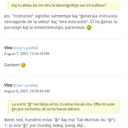
Kaj ĉu eblas, ke oni diru la laborsignifojn sen ini-sufikso?:
Jes. "instruisto" signifas samtempe kaj "ĝenerala instruisto,
senregarde de la sekso" kaj "vira instruisto". Ĉi tio ĝenas la
puristojn kaj la simetriemulojn, parenteze.
Vinz
(
User's profile
)
August 7, 2007, 12:34:18 PM
Dankon!
Vinz
(
User's profile
)
August 8, 2007, 10:56:40 AM
La vorto "ĝi" ne rilatas al tio, ĉu estas ina aŭ vira. Ofte mi uzas
ĝin por ne-homo, eĉ se tio havas sekson.
Bone, sed, hundino estas "ĝi" kaj ina! Tial ekzistas du "ĝi"j :
1: la vira "ĝi" por hundoj, kokoj, bovoj, ktp...