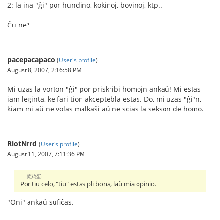
2: la ina "ĝi" por hundino, kokinoj, bovinoj, ktp..
Ĉu ne?
pacepacapaco
(
User's profile
)
August 8, 2007, 2:16:58 PM
Mi uzas la vorton "ĝi" por priskribi homojn ankaŭ! Mi estas
iam leginta, ke fari tion akceptebla estas. Do, mi uzas "ĝi"n,
kiam mi aŭ ne volas malkaŝi aŭ ne scias la sekson de homo.
RiotNrrd
(
User's profile
)
August 11, 2007, 7:11:36 PM
黄鸡蛋:
Por tiu celo, "tiu" estas pli bona, laŭ mia opinio.
"Oni" ankaŭ sufiĉas.