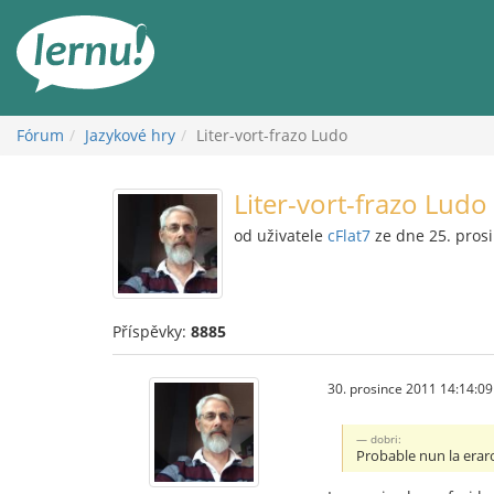
Přejít
k
obsahu
Fórum
Jazykové hry
Liter-vort-frazo Ludo
Liter-vort-frazo Ludo
od uživatele
cFlat7
ze dne 25. pros
Příspěvky:
8885
30. prosince 2011 14:14:09
dobri:
Probable nun la eraro