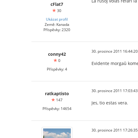
La rusoj volas refari la
cFlat7
30
Ukázat profil
Země: Kanada
Příspěvky: 2320
30. prosince 2011 16:44:20
conny42
0
Evidente morgaŭ kome
Příspěvky: 4
30. prosince 2011 17:03:43
ratkaptisto
147
Jes, tio estas vera.
Příspěvky: 14654
30. prosince 2011 17:26:35