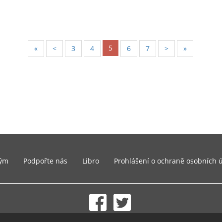
5
«
<
3
4
6
7
>
»
ým
Podpořte nás
Libro
Prohlášení o ochraně osobních 