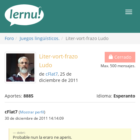
Contenido
Men
Foro
Juegos lingüísticos.
Liter-vort-frazo Ludo
Liter-vort-frazo
Cerrado
Ludo
Max. 500 mensajes.
de
cFlat7
, 25 de
diciembre de 2011
Aportes:
8885
Idioma:
Esperanto
cFlat7
(
Mostrar perfil
)
30 de diciembre de 2011 14:14:09
dobri:
Probable nun la eraro ne aperis.