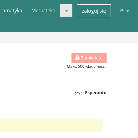
ramatyka
Mediateka
PL
zaloguj się
Zamknięte
Maks. 500 wiadomości.
Język:
Esperanto