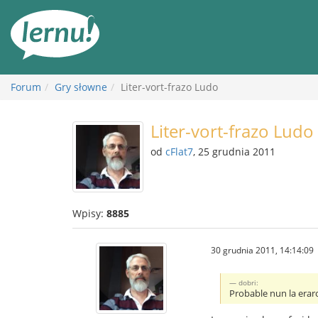
Więcej
Forum
Gry słowne
Liter-vort-frazo Ludo
Liter-vort-frazo Ludo
od
cFlat7
, 25 grudnia 2011
Wpisy:
8885
30 grudnia 2011, 14:14:09
dobri:
Probable nun la eraro