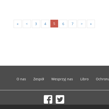
5
«
<
3
4
6
7
>
»
O nas
Zespół
Wesprzyj nas
Libro
Ochron