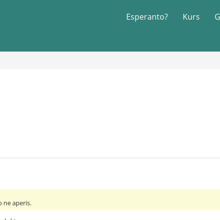
Esperanto?
Kurs
G
 ne aperis.