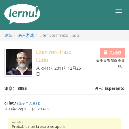
去
目
目
錄
录
頁
论坛
语言游戏
Liter-vort-frazo Ludo
Liter-vort-frazo
关闭的
Ludo
最多显示 500 条消
息。
从
cFlat7
, 2011年12月25
日
讯息：
8885
语言:
Esperanto
cFlat7
(
显示个人资料
)
2011年12月30日下午2:14:09
dobri:
Probable nun la eraro ne aperis.