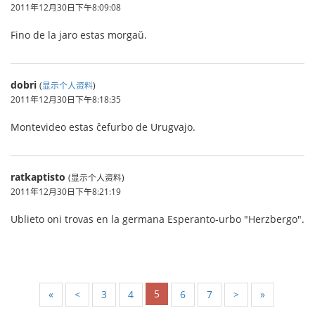
2011年12月30日下午8:09:08
Fino de la jaro estas morgaŭ.
dobri
(
显示个人资料
)
2011年12月30日下午8:18:35
Montevideo estas ĉefurbo de Urugvajo.
ratkaptisto
(显示个人资料)
2011年12月30日下午8:21:19
Ublieto oni trovas en la germana Esperanto-urbo "Herzbergo".
5
«
<
3
4
6
7
>
»