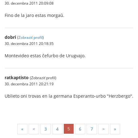
30. decembra 2011 20:09:08
Fino de la jaro estas morgaŭ.
dobri
(
Zobraziť profil
)
30. decembra 2011 20:18:35
Montevideo estas ĉefurbo de Urugvajo.
ratkaptisto
(Zobraziť profil)
30. decembra 2011 20:21:19
Ublieto oni trovas en la germana Esperanto-urbo "Herzbergo".
5
«
<
3
4
6
7
>
»