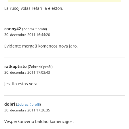
La rusoj volas refari la elekton.
conny42
(Zobraziť profil)
30. decembra 2011 16:44:20
Evidente morgaŭ komencos nova jaro.
ratkaptisto
(Zobraziť profil)
30. decembra 2011 17:03:43
Jes, tio estas vera.
dobri
(
Zobraziť profil
)
30. decembra 2011 17:26:35
Vesperkunveno baldaŭ komenciĝos.