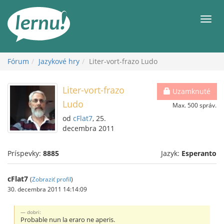
Späť
na
Men
obsah
Fórum
Jazykové hry
Liter-vort-frazo Ludo
Liter-vort-frazo
Uzamknuté
Ludo
Max. 500 správ.
od
cFlat7
, 25.
decembra 2011
Príspevky:
8885
Jazyk:
Esperanto
cFlat7
(
Zobraziť profil
)
30. decembra 2011 14:14:09
dobri:
Probable nun la eraro ne aperis.