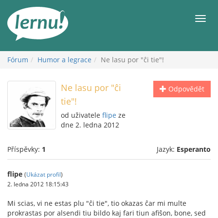
Přejít
k
Men
obsahu
Fórum
Humor a legrace
Ne lasu por "ĉi tie"!
Ne lasu por "ĉi
Odpovědět
tie"!
od uživatele
flipe
ze
dne 2. ledna 2012
Příspěvky:
1
Jazyk:
Esperanto
flipe
(
Ukázat profil
)
2. ledna 2012 18:15:43
Mi scias, vi ne estas plu "ĉi tie", tio okazas ĉar mi multe
prokrastas por alsendi tiu bildo kaj fari tiun afiŝon, bone, sed