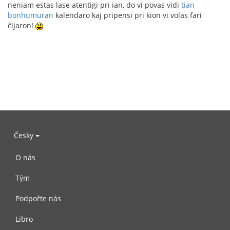
neniam estas lase atentigi pri ian, do vi povas vidi
tian
bonhumuran
kalendaro kaj pripensi pri kion vi volas fari
ĉijaron!
Česky
O nás
Tým
Podpořte nás
Libro