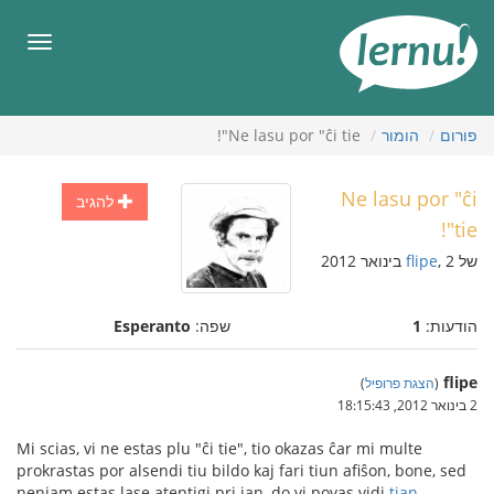
תוכן
עניינים
תפריט
פורום
הומור
Ne lasu por "ĉi tie"!
Ne lasu por "ĉi
להגיב
tie"!
של
, 2 בינואר 2012
flipe
הודעות:
1
שפה:
Esperanto
flipe
(
הצגת פרופיל
)
2 בינואר 2012, 18:15:43
Mi scias, vi ne estas plu "ĉi tie", tio okazas ĉar mi multe
prokrastas por alsendi tiu bildo kaj fari tiun afiŝon, bone, sed
neniam estas lase atentigi pri ian, do vi povas vidi
tian