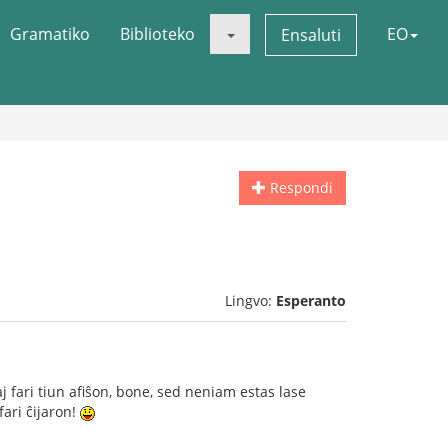
Gramatiko
Biblioteko
EO
Ensaluti
Respondi
Lingvo:
Esperanto
kaj fari tiun afiŝon, bone, sed neniam estas lase
fari ĉijaron!