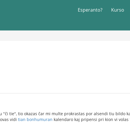
Esperanto?
Kurso
lu "ĉi tie", tio okazas ĉar mi multe prokrastas por alsendi tiu bildo 
povas vidi
tian bonhumuran
kalendaro kaj pripensi pri kion vi volas 