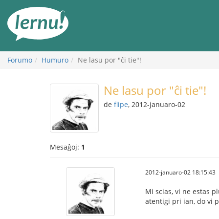
Al
la
enhavo
Forumo
Humuro
Ne lasu por "ĉi tie"!
Ne lasu por "ĉi tie"!
de
flipe
, 2012-januaro-02
Mesaĝoj:
1
2012-januaro-02 18:15:43
Mi scias, vi ne estas p
atentigi pri ian, do vi 