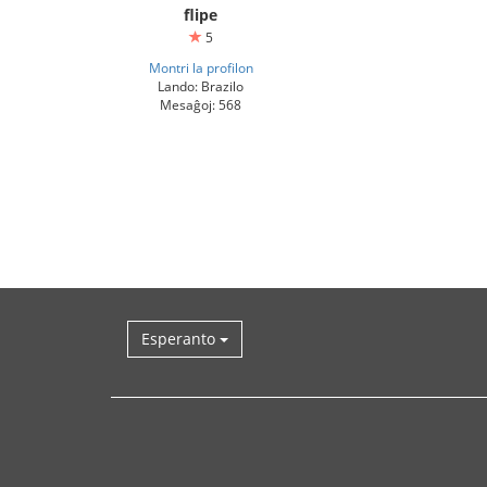
flipe
5
Montri la profilon
Lando: Brazilo
Mesaĝoj: 568
Esperanto