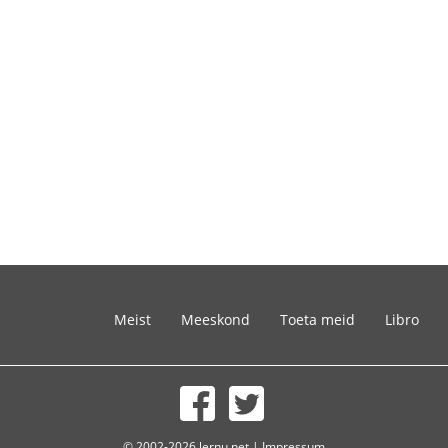
Meist
Meeskond
Toeta meid
Libro
© 2002-2026 lernu.net |
Impressum