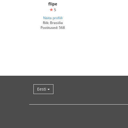
flipe
5
Näita profiili
Riik: Brasiilia
Postitused: 568
Eesti