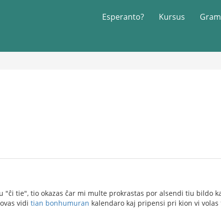
Esperanto?
Kursus
Gram
lu "ĉi tie", tio okazas ĉar mi multe prokrastas por alsendi tiu bildo 
povas vidi
tian bonhumuran
kalendaro kaj pripensi pri kion vi volas 