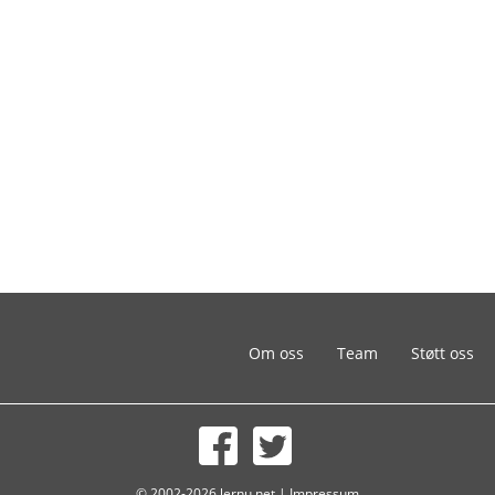
Om oss
Team
Støtt oss
© 2002-2026 lernu.net |
Impressum