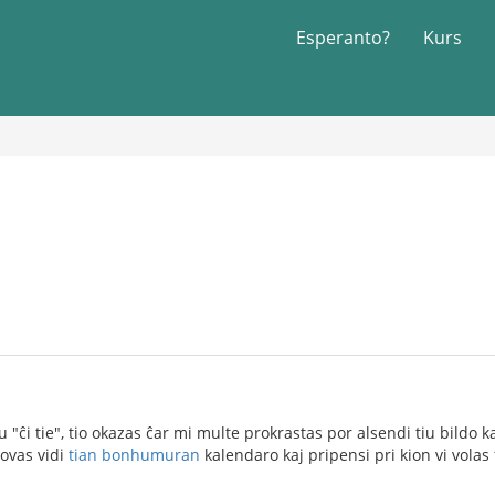
Esperanto?
Kurs
lu "ĉi tie", tio okazas ĉar mi multe prokrastas por alsendi tiu bildo 
povas vidi
tian bonhumuran
kalendaro kaj pripensi pri kion vi volas 