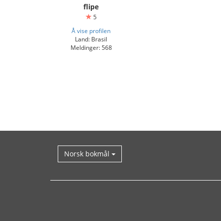
flipe
5
Å vise profilen
Land: Brasil
Meldinger: 568
Norsk bokmål