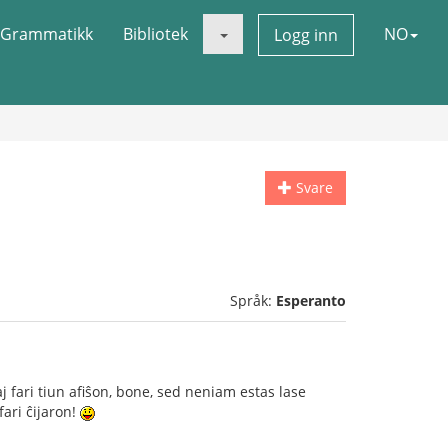
Grammatikk
Bibliotek
NO
Logg inn
Svare
Språk:
Esperanto
kaj fari tiun afiŝon, bone, sed neniam estas lase
fari ĉijaron!