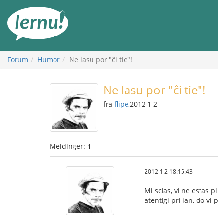
Til
innholdet
Forum
Humor
Ne lasu por "ĉi tie"!
Ne lasu por "ĉi tie"!
fra
flipe
,2012 1 2
Meldinger:
1
2012 1 2 18:15:43
Mi scias, vi ne estas p
atentigi pri ian, do vi 