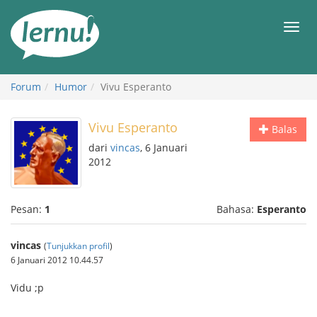
Ke
daftar
Men
isi
Forum
Humor
Vivu Esperanto
Vivu Esperanto
Balas
dari
vincas
, 6 Januari
2012
Pesan:
1
Bahasa:
Esperanto
vincas
(
Tunjukkan profil
)
6 Januari 2012 10.44.57
Vidu ;p