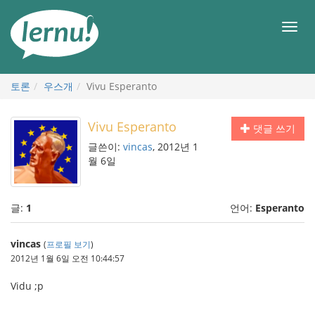
본
문
메
으
뉴
로
토론
우스개
Vivu Esperanto
Vivu Esperanto
댓글 쓰기
글쓴이:
vincas
, 2012년 1
월 6일
글:
1
언어:
Esperanto
vincas
(
프로필 보기
)
2012년 1월 6일 오전 10:44:57
Vidu ;p