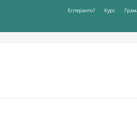
Есперанто?
Курс
Грам