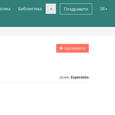
атика
Библиотека
SR
Поздравити
Одговорити
Језик:
Esperanto