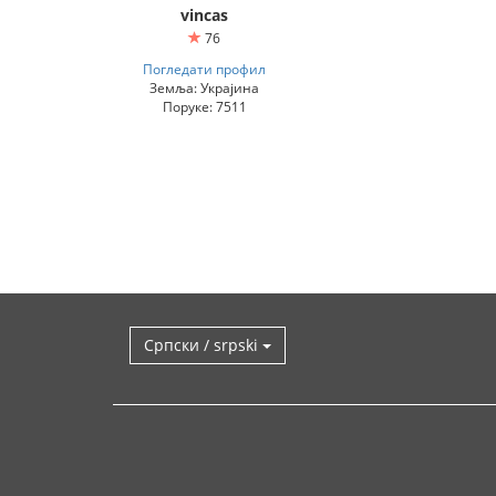
vincas
76
Погледати профил
Земља: Украјина
Поруке: 7511
Српски / srpski