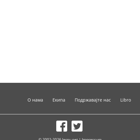
О нама
Екипа
Подржавајте нас
Libro
© 2002-2026 lernu.net |
Impressum