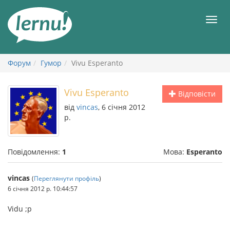
До
змісту
Мен
Форум
Гумор
Vivu Esperanto
Vivu Esperanto
Відповісти
від
vincas
, 6 січня 2012
р.
Повідомлення:
1
Мова:
Esperanto
vincas
(
Переглянути профіль
)
6 січня 2012 р. 10:44:57
Vidu ;p