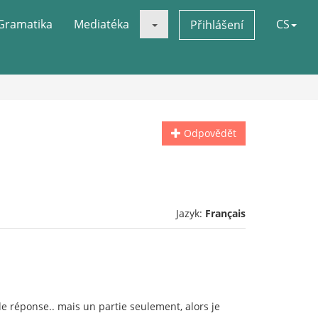
Gramatika
Mediatéka
CS
Přihlášení
Odpovědět
Jazyk:
Français
de réponse.. mais un partie seulement, alors je