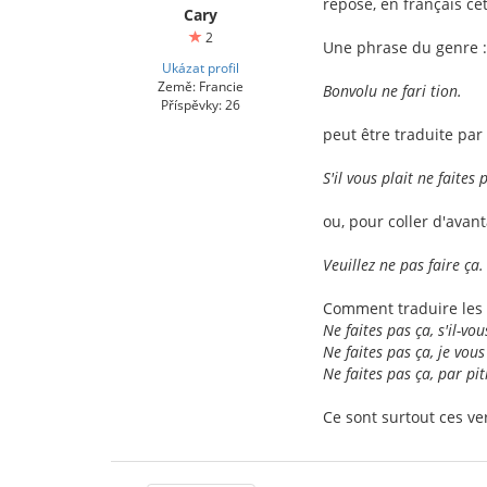
repose, en français cett
Cary
2
Une phrase du genre :
Ukázat profil
Země: Francie
Bonvolu ne fari tion.
Příspěvky: 26
peut être traduite par 
S'il vous plait ne faites 
ou, pour coller d'avan
Veuillez ne pas faire ça.
Comment traduire les 
Ne faites pas ça, s'il-vou
Ne faites pas ça, je vous
Ne faites pas ça, par pit
Ce sont surtout ces ve