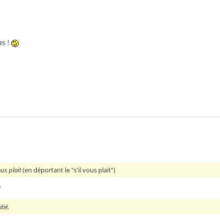
:
as !
ous plait
(en déportant le "s'il vous plait")
"
tié.