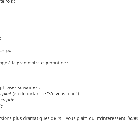
e fois :
:
pas ça.
tage à la grammaire esperantine :
phrases suivantes :
s plait
(en déportant le "s'il vous plait")
 en prie.
ié.
rsions plus dramatiques de "s'il vous plait" qui m'intéressent,
bonv