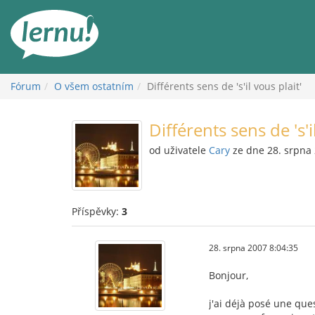
Přejít
k
obsahu
Fórum
O všem ostatním
Différents sens de 's'il vous plait'
Différents sens de 's'i
od uživatele
Cary
ze dne 28. srpna
Příspěvky:
3
28. srpna 2007 8:04:35
Bonjour,
j'ai déjà posé une que