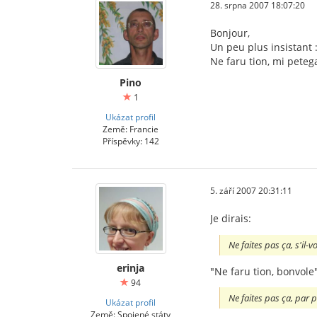
28. srpna 2007 18:07:20
Bonjour,
Un peu plus insistant 
Ne faru tion, mi peteg
Pino
1
Ukázat profil
Země: Francie
Příspěvky: 142
5. září 2007 20:31:11
Je dirais:
Ne faites pas ça, s'il-v
erinja
"Ne faru tion, bonvole
94
Ne faites pas ça, par pi
Ukázat profil
Země: Spojené státy