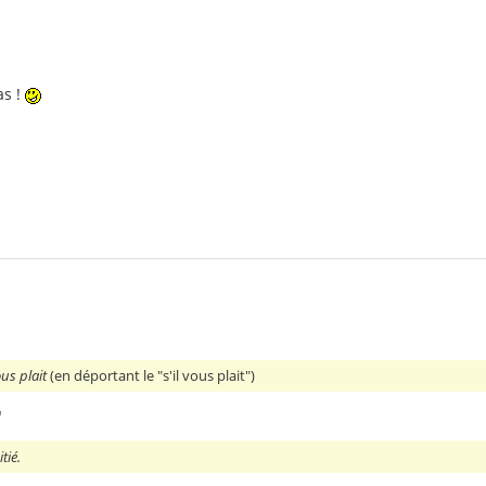
:
as !
1
ous plait
(en déportant le "s'il vous plait")
"
tié.