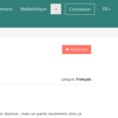
maire
Médiathèque
FR
Connexion
Répondre
Langue:
Français
de réponse.. mais un partie seulement, alors je