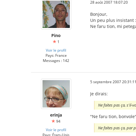
28 août 2007 18:07:20
Bonjour,
Un peu plus insistant 
Ne faru tion, mi peteg
Pino
1
Voir le profil
Pays: France
Messages : 142
5 septembre 2007 20:31:1
Je dirais:
Ne faites pas ça, s'il-v
erinja
"Ne faru tion, bonvole
94
Ne faites pas ça, par pi
Voir le profil
Pays: États-Unis