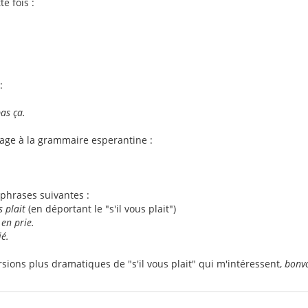
e fois :
:
pas ça.
tage à la grammaire esperantine :
phrases suivantes :
s plait
(en déportant le "s'il vous plait")
 en prie.
ié.
rsions plus dramatiques de "s'il vous plait" qui m'intéressent,
bonv