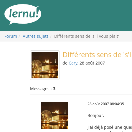
Aller
au
contenu
Forum
Autres sujets
Différents sens de 's'il vous plait'
Différents sens de 's'i
de
Cary
, 28 août 2007
Messages :
3
28 août 2007 08:04:35
Bonjour,
j'ai déjà posé une que