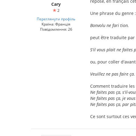
repose, en français cett
Cary
2
Une phrase du genre :
Переглянути профіль
Країна: Франція
Bonvolu ne fari tion.
Повідомлення: 26
peut être traduite par 
S'il vous plait ne faites 
ou, pour coller d'avan
Veuillez ne pas faire ça.
Comment traduire les 
Ne faites pas ça, s'il-vou
Ne faites pas ça, je vous
Ne faites pas ça, par pit
Ce sont surtout ces ve