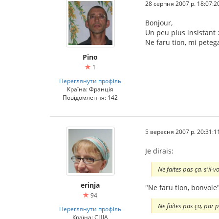
28 серпня 2007 р. 18:07:2
Bonjour,
Un peu plus insistant 
Ne faru tion, mi peteg
Pino
1
Переглянути профіль
Країна: Франція
Повідомлення: 142
5 вересня 2007 р. 20:31:1
Je dirais:
Ne faites pas ça, s'il-v
erinja
"Ne faru tion, bonvole
94
Ne faites pas ça, par pi
Переглянути профіль
Країна: США