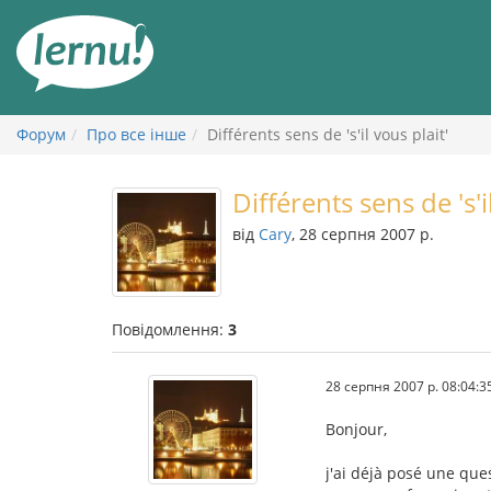
До
змісту
Форум
Про все інше
Différents sens de 's'il vous plait'
Différents sens de 's'i
від
Cary
, 28 серпня 2007 р.
Повідомлення:
3
28 серпня 2007 р. 08:04:3
Bonjour,
j'ai déjà posé une que