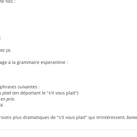
e fois :
:
pas ça.
tage à la grammaire esperantine :
phrases suivantes :
s plait
(en déportant le "s'il vous plait")
 en prie.
ié.
rsions plus dramatiques de "s'il vous plait" qui m'intéressent,
bonv