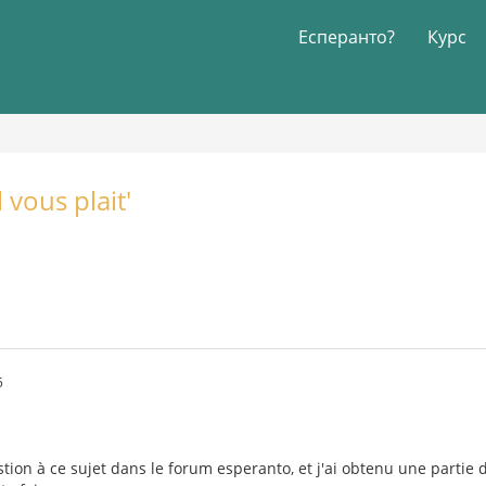
Есперанто?
Курс
l vous plait'
5
stion à ce sujet dans le forum esperanto, et j'ai obtenu une partie 