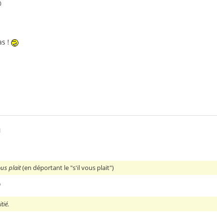
0
:
as !
1
ous plait
(en déportant le "s'il vous plait")
"
tié.