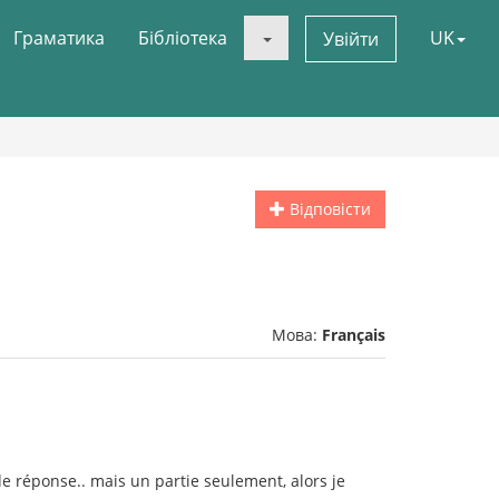
Граматика
Бібліотека
UK
Увійти
Відповісти
Мова:
Français
de réponse.. mais un partie seulement, alors je