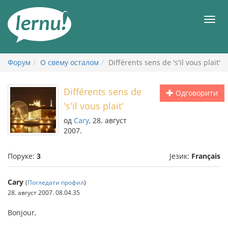
У
садржају
Мен
Форум
О свему осталом
Différents sens de 's'il vous plait'
Différents sens de
Одговорити
's'il vous plait'
од
Cary
, 28. август
2007.
Поруке:
3
Језик:
Français
Cary
(
Погледати профил
)
28. август 2007. 08.04.35
Bonjour,