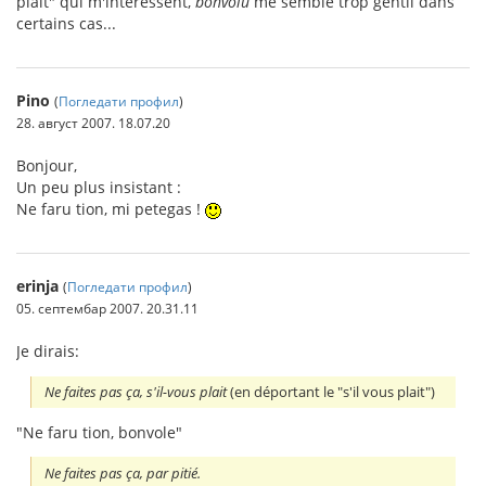
plait" qui m'intéressent,
bonvolu
me semble trop gentil dans
certains cas...
Pino
(
Погледати профил
)
28. август 2007. 18.07.20
Bonjour,
Un peu plus insistant :
Ne faru tion, mi petegas !
erinja
(
Погледати профил
)
05. септембар 2007. 20.31.11
Je dirais:
Ne faites pas ça, s'il-vous plait
(en déportant le "s'il vous plait")
"Ne faru tion, bonvole"
Ne faites pas ça, par pitié.