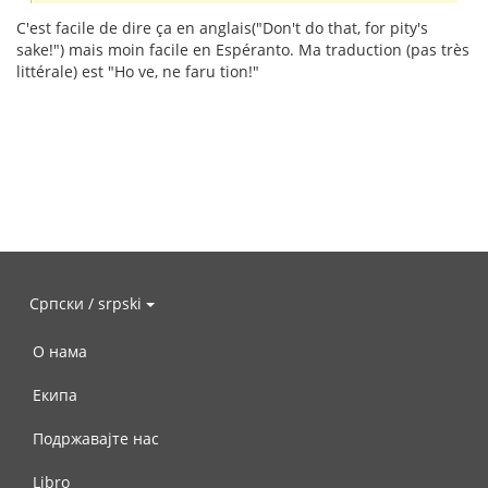
C'est facile de dire ça en anglais("Don't do that, for pity's
sake!") mais moin facile en Espéranto. Ma traduction (pas très
littérale) est "Ho ve, ne faru tion!"
Српски / srpski
О нама
Екипа
Подржавајте нас
Libro