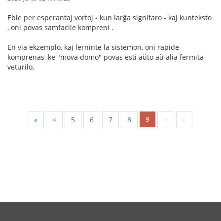
Eble per esperantaj vortoj - kun larĝa signifaro - kaj kunteksto
, oni povas samfacile kompreni .
En via ekzemplo, kaj lerninte la sistemon, oni rapide
komprenas, ke "mova domo" povas esti aŭto aŭ alia fermita
veturilo.
9
«
<
5
6
7
8
>
»