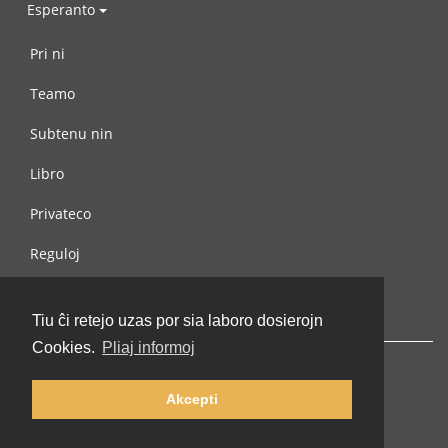
Esperanto
Pri ni
Teamo
Subtenu nin
Libro
Privateco
Reguloj
Kontaktu nin
Tiu ĉi retejo uzas por sia laboro dosierojn
Cookies.
Pliaj informoj
Akcepti
© 2002-2026 lernu.net |
Impressum