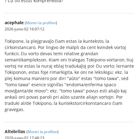
? Ĉu tio estus komprenebla?
acephale
(
Montri la profilon
)
2026-junio-02 16:07:12
Tokipone, la plejgravaĵo ĉiam estas la kunteksto, la
cirkonstancaro. Por lingvo de malpli da cent kvindek vortoj
funkcii, ĉiu vorto devas temi relative grandan
semantikamplekson. Kiam oni tralegas Tokipono-vortaron, tiuj
vortoj ne estas la nuraj eblaj tradukaĵoj por ĉiu vorto; lernante
Tokiponon, estas foje rimarkigita, ke oni ne leksikigu; ekz. la
plej komuna maniero por diri "aŭto" estas "tomo tawa", sed
"tomo tawa" esence signifas "endoma/enferma spaco
moviĝanta/de movo"; ekz. "tomo tawa" povus esti aliaĵo kaj
ankaŭ oni povas paroli pri aŭto uzante aliajn vortojn. Por
traduki al/de Tokipono, la kunteksto/cirkonstancaro ĉiam
gravegas.
Altebrilas
(
Montri la profilon
)
2026-junio-02 17:48:23