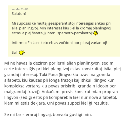
MarCin83:
Saluton!
Mi supozas ke multaj geesperantistoj interesiĝas ankaŭ pri
aliaj planlingvoj. Min interesas kiu(j) el la kromaj planlingvoj
estas la plej ŝatata(j) inter Esperanto-parolantoj!
Informo: En la enketo eblas voĉdoni por pluraj variantoj!
Sal'!
Mi ne havas la deziron por lerni alian planlingvon, sed mi
certe interesiĝis pri kiel planglivoj estas konstruitaj. Miaj plej
grandaj interesoj: Toki Pona (lingvo kiu uzas malgranda
alfabeto, kiu kaŭzas pli longa frazoj) kaj Ithkuil (lingvo kun
kompleksa vortaro, kiu povas priskribi grandajn ideojn per
malgrandaj frazoj). Ankaŭ, mi provis konstrui mian propran
lingvon (sed ĝi estis pli komparebla kiel nur nova alfabeto),
kiam mi estis dekjara. Oni povas supozi kiel ĝi rezultis.
Se mi faris eraroj lingvaj, bonvolu ĝustigi min.