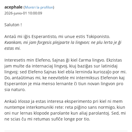
acephale
(
Montri la profilon
)
2026-junio-01 10:00:09
Saluton !
Antaŭ mi iĝis Esperantisto, mi unue estis Tokiponisto.
Kvankam, mi jam forgesis plejparte la lingvon; ne plu lerta je ĝi
estas mi.
Interesetis min Elefeno, ŝajnas ĝi kiel ĉarma lingvo. Ekzistas
jam multe da internaciaj lingvoj, kiuj baziĝas sur latinidaj
lingvoj; sed Elefeno ŝajnas kiel ebla lerninda kuriozaĵo por mi.
Do, antaŭtimas mi, ke neeviteble mi intermiksus Elefenon kaj
Esperanton je mia menso lernante ĉi tiun novan lingvon pro
sia naturo.
Ankaŭ
Viossa
ja estas interesa eksperimento pri kiel ni mem
nuntempe interkomuniki rete: reta piĝino sans normigo, kiun
oni nur lernas klopode parolante kun aliaj parolantoj. Sed, mi
ne scias ĉu mi retumas sufiĉe longe por tio.