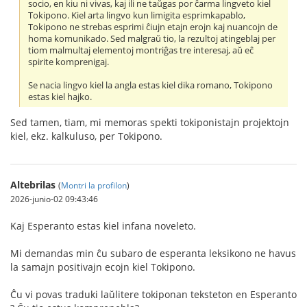
socio, en kiu ni vivas, kaj ili ne taŭgas por ĉarma lingveto kiel
Tokipono. Kiel arta lingvo kun limigita esprimkapablo,
Tokipono ne strebas esprimi ĉiujn etajn erojn kaj nuancojn de
homa komunikado. Sed malgraŭ tio, la rezultoj atingeblaj per
tiom malmultaj elementoj montriĝas tre interesaj, aŭ eĉ
spirite komprenigaj.
Se nacia lingvo kiel la angla estas kiel dika romano, Tokipono
estas kiel hajko.
Sed tamen, tiam, mi memoras spekti tokiponistajn projektojn
kiel, ekz. kalkuluso, per Tokipono.
Altebrilas
(
Montri la profilon
)
2026-junio-02 09:43:46
Kaj Esperanto estas kiel infana noveleto.
Mi demandas min ĉu subaro de esperanta leksikono ne havus
la samajn positivajn ecojn kiel Tokipono.
Ĉu vi povas traduki laŭlitere tokiponan teksteton en Esperanto