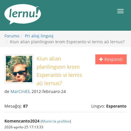
Al
la
Men
enhavo
Forumo
Pri aliaj lingvoj
Kiun alian planlingvon krom Esperanto vi lernis aŭ lernus?
Kiun alian
Respondi
planlingvon krom
Esperanto vi lernis
aŭ lernus?
de
MarCin83
, 2012-februaro-24
Mesaĝoj:
87
Lingvo:
Esperanto
Komencanto2024
(
Montri la profilon
)
2026-aprilo-25 17:13:33