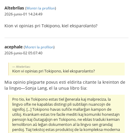
Altebrilas
(
Montri la profilon
)
2026-junio-01 14:24:49
Kion vi opinias pri Tokipono, kiel eksparolanto?
acephale
(
Montri la profilon
)
2026-junio-02 05:07:40
Altebrilas:
Kion vi opinias pri Tokipono, kiel eksparolanto?
Mia opinio plejparte povus esti eldirita citante la kreinton de
la lingvo—Sonja Lang, el la unua libro ŝia:
Pro tio, ke Tokipono estas tiel ĝenerala kaj malpreciza, la
lingvo ofte ne kapablas distingi pli subtilajn nuancojn de
signifoj. [...] Tokipono havas sufiĉe mallarĝan kampon de
utiloj. Kvankam estas tre facile mediti kaj komuniki honestajn
pensojn kaj ĉiutagaĵojn en Tokipono, ne eblas traduki kemian
lernolibron aŭ leĝan dokumenton al la lingvo sen grandaj
perdoj. Tiaj tekstoj estas produktoj de la kompleksa moderna