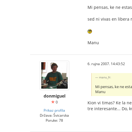
Mi pensas, ke ne esta
sed ni vivas en libera
Manu
6. rujna 2007. 14:43:52
manu_fr:
Mi pensas, ke ne est
Manu
donmiguel
0
Kion vi timas? Ke la n
tre interesante... Do,
Prikaz profila
Država: Švicarska
Poruke: 78