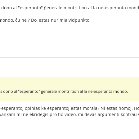
s dono al "esperanto" ĝenerale montri tion al la ne-esperanta mond
 mondo, ĉu ne ? Do, estas nur mia vidpunkto
as dono al "esperanto" ĝenerale montri tion al la ne-esperanta mondo.
e-esperantoj opinias ke esperantoj estas morala? Ni estas homoj. H
 kvankam mi ne ekridegis pro tio video, mi devas argumenti kontraŭ 