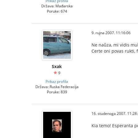
Prikaz profila
Država: Mađarska
Poruke: 674
9. rujna 2007. 11:16:06
Ne naŭza, mi vidis mult
Certe oni povas rukti, f
Sxak
9
Prikaz profila
Država: Ruska Federacija
Poruke: 839
16. studenoga 2007. 11:28
Kia temo! Esperanta po