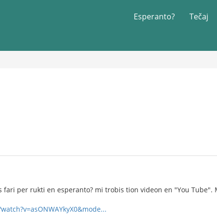
Esperanto?
Tečaj
vas fari per rukti en esperanto? mi trobis tion videon en "You Tube"
om/watch?v=asONWAYkyX0&mode...