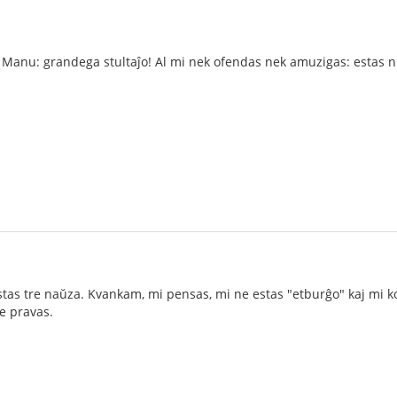
 Manu: grandega stultaĵo! Al mi nek ofendas nek amuzigas: estas n
estas tre naŭza. Kvankam, mi pensas, mi ne estas "etburĝo" kaj mi 
 pravas.