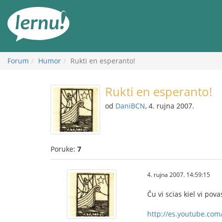
Sadržaj
Forum
Humor
Rukti en esperanto!
Rukti en esperanto!
od
DaniBCN
, 4. rujna 2007.
Poruke:
7
4. rujna 2007. 14:59:15
Ĉu vi scias kiel vi po
http://es.youtube.c