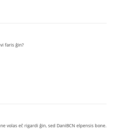
i faris ĝin?
ne volas eĉ rigardi ĝin, sed DaniBCN elpensis bone.