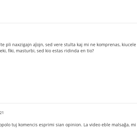
e pli naxzigajn aĵojn, sed vere stulta kaj mi ne komprenas, kiucele v
eki, fiki, masturbi, sed kio estas ridinda en tio?
:21
polo tuj komencis esprimi sian opinion. La video eble malsaĝa, mi 