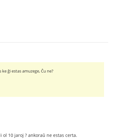
as ke ĝi estas amuzege, Ĉu ne?
 ol 10 jaroj ? ankoraŭ ne estas certa.