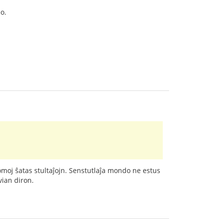
o.
omoj ŝatas stultaĵojn. Senstutlaĵa mondo ne estus
vian diron.