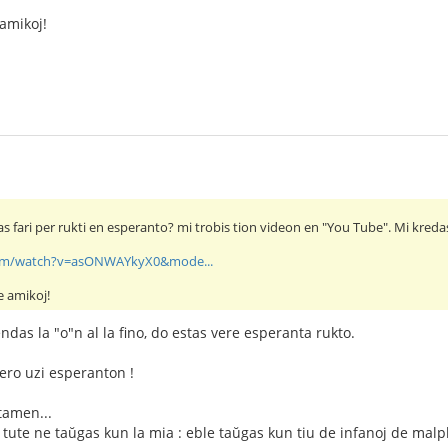
amikoj!
ovas fari per rukti en esperanto? mi trobis tion videon en "You Tube". Mi kred
com/watch?v=asONWAYkyX0&mode...
e amikoj!
ndas la "o"n al la fino, do estas vere esperanta rukto.
ero uzi esperanton !
tamen...
tute ne taŭgas kun la mia : eble taŭgas kun tiu de infanoj de malpli