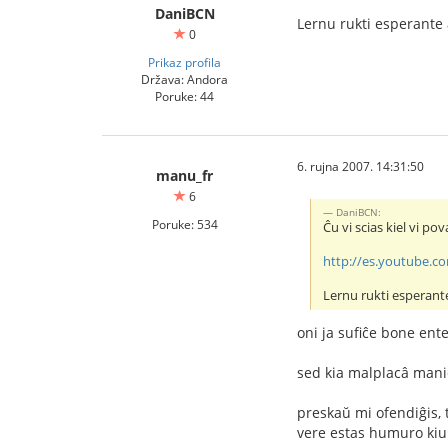
DaniBCN
Lernu rukti esperante 
0
Prikaz profila
Država: Andora
Poruke: 44
6. rujna 2007. 14:31:50
manu_fr
6
DaniBCN:
Poruke: 534
Ĉu vi scias kiel vi p
http://es.youtube.
Lernu rukti esperant
oni ja sufiĉe bone ente
sed kia malplacâ mani
preskaŭ mi ofendiĝis, 
vere estas humuro kiu 