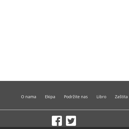
O nama
Ekipa
Podržite nas
Libro
Zaštita