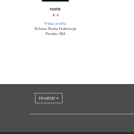
rosto
4
Prikaz profila
Država: Ruska Federacija
Poruke: 384
Hrvatski