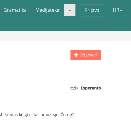
Gramatika
Medijateka
HR
Prijava
Odgovori
Jezik:
Esperanto
. Mi kredas ke ĝi estas amuzege, Ĉu ne?