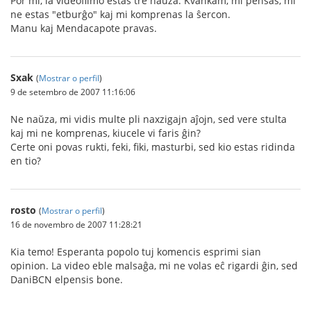
Por mi, la videofilmo estas tre naŭza. Kvankam, mi pensas, mi
ne estas "etburĝo" kaj mi komprenas la ŝercon.
Manu kaj Mendacapote pravas.
Sxak
(
Mostrar o perfil
)
9 de setembro de 2007 11:16:06
Ne naŭza, mi vidis multe pli naxzigajn aĵojn, sed vere stulta
kaj mi ne komprenas, kiucele vi faris ĝin?
Certe oni povas rukti, feki, fiki, masturbi, sed kio estas ridinda
en tio?
rosto
(
Mostrar o perfil
)
16 de novembro de 2007 11:28:21
Kia temo! Esperanta popolo tuj komencis esprimi sian
opinion. La video eble malsaĝa, mi ne volas eĉ rigardi ĝin, sed
DaniBCN elpensis bone.