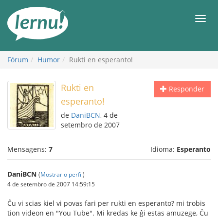
Ir
ao
Men
conteúdo
Fórum
Humor
Rukti en esperanto!
Rukti en
Responder
esperanto!
de
DaniBCN
, 4 de
setembro de 2007
Mensagens:
7
Idioma:
Esperanto
DaniBCN
(
Mostrar o perfil
)
4 de setembro de 2007 14:59:15
Ĉu vi scias kiel vi povas fari per rukti en esperanto? mi trobis
tion videon en "You Tube". Mi kredas ke ĝi estas amuzege, Ĉu