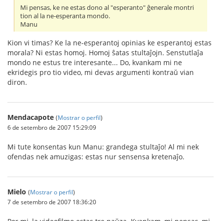
Mi pensas, ke ne estas dono al "esperanto" ĝenerale montri
tion al la ne-esperanta mondo.
Manu
Kion vi timas? Ke la ne-esperantoj opinias ke esperantoj estas
morala? Ni estas homoj. Homoj ŝatas stultaĵojn. Senstutlaĵa
mondo ne estus tre interesante... Do, kvankam mi ne
ekridegis pro tio video, mi devas argumenti kontraŭ vian
diron.
Mendacapote
(
Mostrar o perfil
)
6 de setembro de 2007 15:29:09
Mi tute konsentas kun Manu: grandega stultaĵo! Al mi nek
ofendas nek amuzigas: estas nur sensensa kretenaĵo.
Mielo
(
Mostrar o perfil
)
7 de setembro de 2007 18:36:20