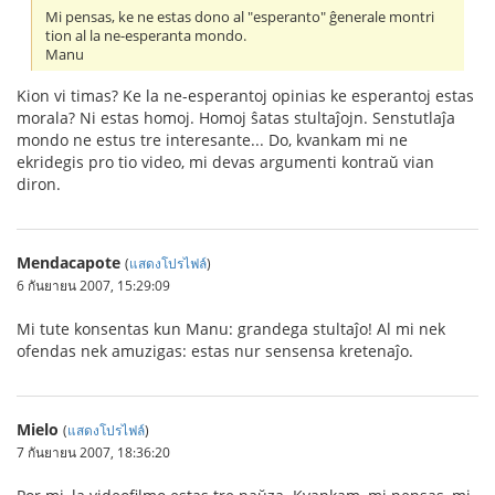
Mi pensas, ke ne estas dono al "esperanto" ĝenerale montri
tion al la ne-esperanta mondo.
Manu
Kion vi timas? Ke la ne-esperantoj opinias ke esperantoj estas
morala? Ni estas homoj. Homoj ŝatas stultaĵojn. Senstutlaĵa
mondo ne estus tre interesante... Do, kvankam mi ne
ekridegis pro tio video, mi devas argumenti kontraŭ vian
diron.
Mendacapote
(
แสดงโปรไฟล์
)
6 กันยายน 2007, 15:29:09
Mi tute konsentas kun Manu: grandega stultaĵo! Al mi nek
ofendas nek amuzigas: estas nur sensensa kretenaĵo.
Mielo
(
แสดงโปรไฟล์
)
7 กันยายน 2007, 18:36:20