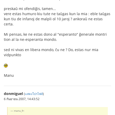
preskaŭ mi ofendiĝis, tamen...
vere estas humuro kiu tute ne taŭgas kun la mia : eble taŭgas
kun tiu de infanoj de malpli ol 10 jaroj ? ankoraŭ ne estas
certa.
Mi pensas, ke ne estas dono al "esperanto" ĝenerale montri
tion al la ne-esperanta mondo.
sed ni vivas en libera mondo, ĉu ne ? Do, estas nur mia
vidpunkto
Manu
donmiguel
(
แสดงโปรไฟล์
)
6 กันยายน 2007, 14:43:52
manu_fr: