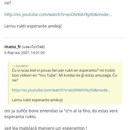
ne?
http://es.youtube.com/watch?v=asONWAYkyX0&mode...
Lernu rukti esperante amikoj!
manu_fr
(แสดงโปรไฟล์)
6 กันยายน 2007, 14:31:50
DaniBCN:
Ĉu vi scias kiel vi povas fari per rukti en esperanto? mi trobis
tion videon en "You Tube". Mi kredas ke ĝi estas amuzege, Ĉu
ne?
http://es.youtube.com/watch?v=asONWAYkyX0&mode...
Lernu rukti esperante amikoj!
oni ja sufiĉe bone entendas la "o"n al la fino, do estas vere
esperanta rukto.
sed kia malplacâ maniero uzi esperanton !