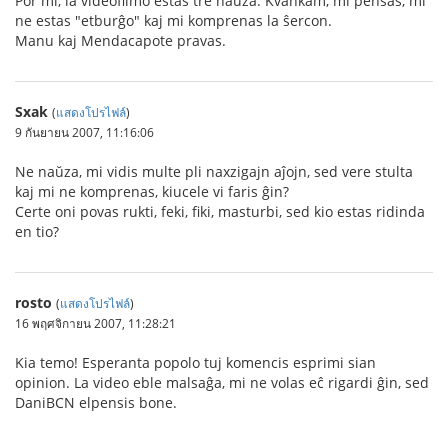
Por mi, la videofilmo estas tre naŭza. Kvankam, mi pensas, mi
ne estas "etburĝo" kaj mi komprenas la ŝercon.
Manu kaj Mendacapote pravas.
Sxak
(
แสดงโปรไฟล์
)
9 กันยายน 2007, 11:16:06
Ne naŭza, mi vidis multe pli naxzigajn aĵojn, sed vere stulta
kaj mi ne komprenas, kiucele vi faris ĝin?
Certe oni povas rukti, feki, fiki, masturbi, sed kio estas ridinda
en tio?
rosto
(
แสดงโปรไฟล์
)
16 พฤศจิกายน 2007, 11:28:21
Kia temo! Esperanta popolo tuj komencis esprimi sian
opinion. La video eble malsaĝa, mi ne volas eĉ rigardi ĝin, sed
DaniBCN elpensis bone.