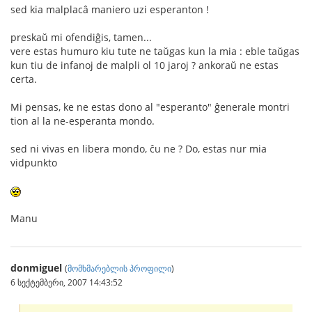
sed kia malplacâ maniero uzi esperanton !
preskaŭ mi ofendiĝis, tamen...
vere estas humuro kiu tute ne taŭgas kun la mia : eble taŭgas
kun tiu de infanoj de malpli ol 10 jaroj ? ankoraŭ ne estas
certa.
Mi pensas, ke ne estas dono al "esperanto" ĝenerale montri
tion al la ne-esperanta mondo.
sed ni vivas en libera mondo, ĉu ne ? Do, estas nur mia
vidpunkto
Manu
donmiguel
(
მომხმარებლის პროფილი
)
6 სექტემბერი, 2007 14:43:52