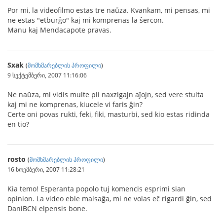
Por mi, la videofilmo estas tre naŭza. Kvankam, mi pensas, mi
ne estas "etburĝo" kaj mi komprenas la ŝercon.
Manu kaj Mendacapote pravas.
Sxak
(
მომხმარებლის პროფილი
)
9 სექტემბერი, 2007 11:16:06
Ne naŭza, mi vidis multe pli naxzigajn aĵojn, sed vere stulta
kaj mi ne komprenas, kiucele vi faris ĝin?
Certe oni povas rukti, feki, fiki, masturbi, sed kio estas ridinda
en tio?
rosto
(
მომხმარებლის პროფილი
)
16 ნოემბერი, 2007 11:28:21
Kia temo! Esperanta popolo tuj komencis esprimi sian
opinion. La video eble malsaĝa, mi ne volas eĉ rigardi ĝin, sed
DaniBCN elpensis bone.