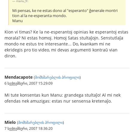
manu_fr:
Mi pensas, ke ne estas dono al "esperanto" ĝenerale montri
tion al la ne-esperanta mondo.
Manu
Kion vi timas? Ke la ne-esperantoj opinias ke esperantoj estas
morala? Ni estas homoj. Homoj ŝatas stultaĵojn. Senstutlaĵa
mondo ne estus tre interesante... Do, kvankam mi ne
ekridegis pro tio video, mi devas argumenti kontraŭ vian
diron.
Mendacapote
(
მომხმარებლის პროფილი
)
6 სექტემბერი, 2007 15:29:09
Mi tute konsentas kun Manu: grandega stultaĵo! Al mi nek
ofendas nek amuzigas: estas nur sensensa kretenaĵo.
Mielo
(
მომხმარებლის პროფილი
)
7 სექტემბერი, 2007 18:36:20