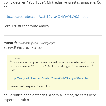
tion videon en "You Tube". Mi kredas ke ĝi estas amuzege, Ĉu
ne?
http://es.youtube.com/watch?v=asONWAYkyX0&mode...
Lernu rukti esperante amikoj!
manu_fr
(მომხმარებლის პროფილი)
6 სექტემბერი, 2007 14:31:50
DaniBCN:
Ĉu vi scias kiel vi povas fari per rukti en esperanto? mi trobis
tion videon en "You Tube". Mi kredas ke ĝi estas amuzege, Ĉu
ne?
http://es.youtube.com/watch?v=asONWAYkyX0&mode...
Lernu rukti esperante amikoj!
oni ja sufiĉe bone entendas la "o"n al la fino, do estas vere
esperanta rukto.