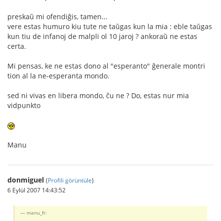
preskaŭ mi ofendiĝis, tamen...
vere estas humuro kiu tute ne taŭgas kun la mia : eble taŭgas
kun tiu de infanoj de malpli ol 10 jaroj ? ankoraŭ ne estas
certa.
Mi pensas, ke ne estas dono al "esperanto" ĝenerale montri
tion al la ne-esperanta mondo.
sed ni vivas en libera mondo, ĉu ne ? Do, estas nur mia
vidpunkto
Manu
donmiguel
(
Profili görüntüle
)
6 Eylül 2007 14:43:52
manu_fr: