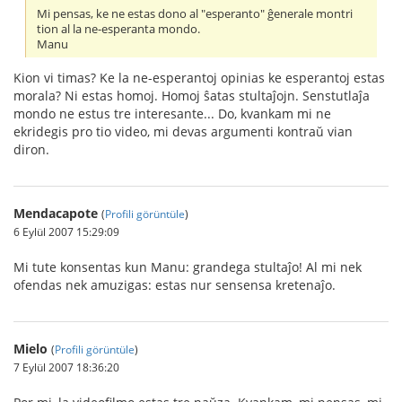
Mi pensas, ke ne estas dono al "esperanto" ĝenerale montri
tion al la ne-esperanta mondo.
Manu
Kion vi timas? Ke la ne-esperantoj opinias ke esperantoj estas
morala? Ni estas homoj. Homoj ŝatas stultaĵojn. Senstutlaĵa
mondo ne estus tre interesante... Do, kvankam mi ne
ekridegis pro tio video, mi devas argumenti kontraŭ vian
diron.
Mendacapote
(
Profili görüntüle
)
6 Eylül 2007 15:29:09
Mi tute konsentas kun Manu: grandega stultaĵo! Al mi nek
ofendas nek amuzigas: estas nur sensensa kretenaĵo.
Mielo
(
Profili görüntüle
)
7 Eylül 2007 18:36:20