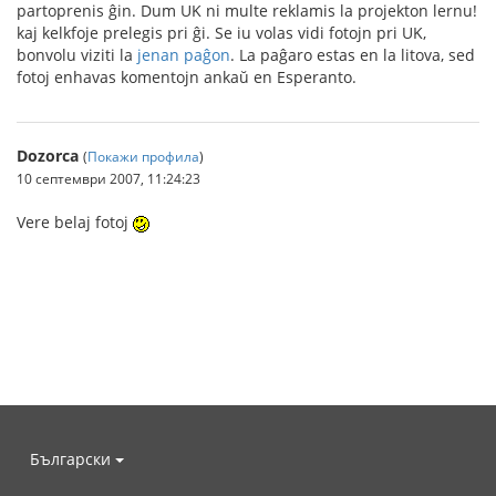
partoprenis ĝin. Dum UK ni multe reklamis la projekton lernu!
kaj kelkfoje prelegis pri ĝi. Se iu volas vidi fotojn pri UK,
bonvolu viziti la
jenan paĝon
. La paĝaro estas en la litova, sed
fotoj enhavas komentojn ankaŭ en Esperanto.
Dozorca
(
Покажи профила
)
10 септември 2007, 11:24:23
Vere belaj fotoj
Български