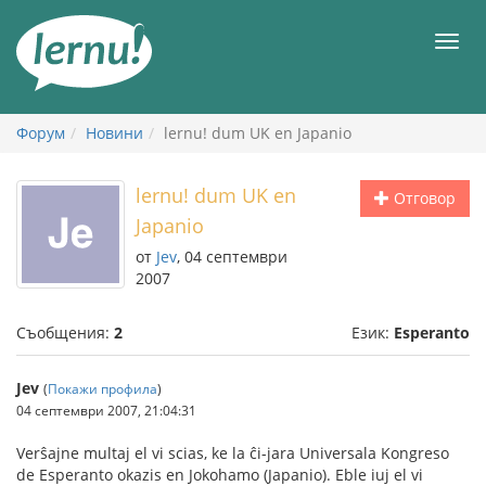
Към
съдържанието
Мен
Форум
Новини
lernu! dum UK en Japanio
lernu! dum UK en
Отговор
Japanio
от
Jev
, 04 септември
2007
Съобщения:
2
Език:
Esperanto
Jev
(
Покажи профила
)
04 септември 2007, 21:04:31
Verŝajne multaj el vi scias, ke la ĉi-jara Universala Kongreso
de Esperanto okazis en Jokohamo (Japanio). Eble iuj el vi