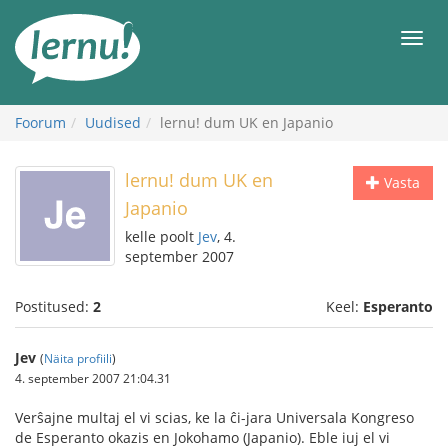
Sisu
juurde
Men
Foorum
Uudised
lernu! dum UK en Japanio
lernu! dum UK en
Vasta
Japanio
kelle poolt
Jev
, 4.
september 2007
Postitused:
2
Keel:
Esperanto
Jev
(
Näita profiili
)
4. september 2007 21:04.31
Verŝajne multaj el vi scias, ke la ĉi-jara Universala Kongreso
de Esperanto okazis en Jokohamo (Japanio). Eble iuj el vi