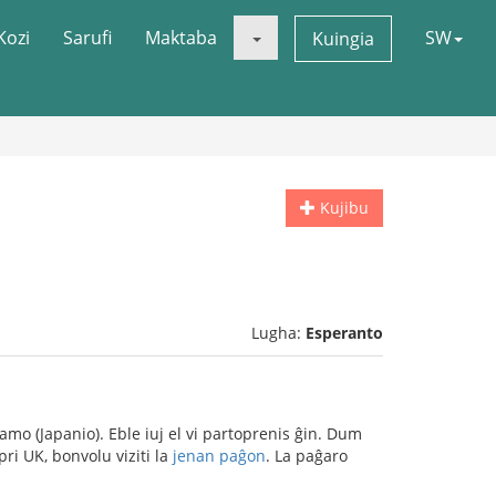
Kozi
Sarufi
Maktaba
SW
Kuingia
Kujibu
Lugha:
Esperanto
amo (Japanio). Eble iuj el vi partoprenis ĝin. Dum
pri UK, bonvolu viziti la
jenan paĝon
. La paĝaro