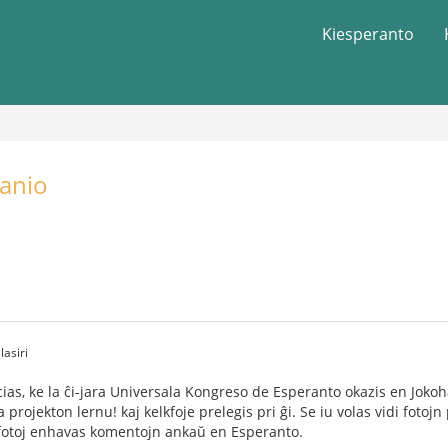
Kiesperanto
panio
asiri
scias, ke la ĉi-jara Universala Kongreso de Esperanto okazis en Jokoh
projekton lernu! kaj kelkfoje prelegis pri ĝi. Se iu volas vidi fotojn 
d fotoj enhavas komentojn ankaŭ en Esperanto.