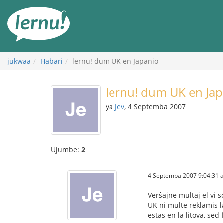
Kwa
maudhui
jukwaa
Habari
lernu! dum UK en Japanio
lernu! dum UK en Ja
ya
Jev
, 4 Septemba 2007
Ujumbe:
2
4 Septemba 2007 9:04:31 al
Verŝajne multaj el vi 
UK ni multe reklamis la 
estas en la litova, se