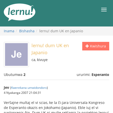
Ku
rupapuro
Urut
rw'ibirimwo
Inama
Bishasha
lernu! dum UK en Japanio
lernu! dum UK en
Kwishura
Japanio
ca, kivuye
Ubutumwa
2
ururimi:
Esperanto
Jev
(
Kwerekana umwidondoro
)
4 Nyakanga 2007 21:04:31
Verŝajne multaj el vi scias, ke la ĉi-jara Universala Kongreso
de Esperanto okazis en Jokohamo (Japanio). Eble iuj el vi
partoprenis ĝin. Dum UK ni multe reklamis la projekton lernu!