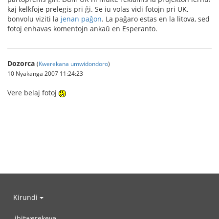
kaj kelkfoje prelegis pri ĝi. Se iu volas vidi fotojn pri UK,
bonvolu viziti la
jenan paĝon
. La paĝaro estas en la litova, sed
fotoj enhavas komentojn ankaŭ en Esperanto.
Dozorca
(
Kwerekana umwidondoro
)
10 Nyakanga 2007 11:24:23
Vere belaj fotoj
Kirundi
ibitwerekeye