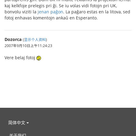
kaj kelkfoje prelegis pri ĝi. Se iu volas vidi fotojn pri UK,
bonvolu viziti la
jenan paĝon
. La paĝaro estas en la litova, sed
fotoj enhavas komentojn ankaŭ en Esperanto.
Dozorca
(
显示个人资料
)
2007年9月10日上午11:24:23
Vere belaj fotoj
简体中文
关于我们