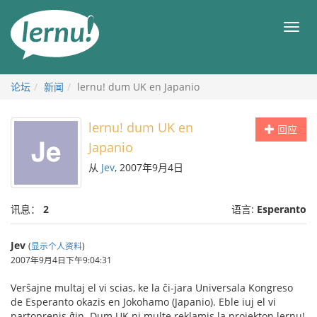
去
目
目
錄
录
頁
论坛
新闻
lernu! dum UK en Japanio
lernu! dum UK en
回应
Japanio
从
Jev
, 2007年9月4日
讯息：
2
语言:
Esperanto
Jev
(
显示个人资料
)
2007年9月4日下午9:04:31
Verŝajne multaj el vi scias, ke la ĉi-jara Universala Kongreso
de Esperanto okazis en Jokohamo (Japanio). Eble iuj el vi
partoprenis ĝin. Dum UK ni multe reklamis la projekton lernu!