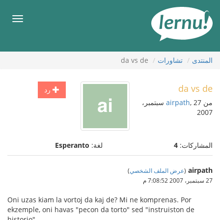
لى
لمحتويات
قائمة
طعام
المنتدى
تشاورات
da vs de
da vs de
رد
من
airpath
, 27 سبتمبر،
2007
المشاركات:
4
لغة:
Esperanto
airpath
(
عرض الملف الشخصي
)
27 سبتمبر، 2007 7:08:52 م
Oni uzas kiam la vortoj da kaj de? Mi ne komprenas. Por
ekzemple, oni havas "pecon da torto" sed "instruiston de
historio".