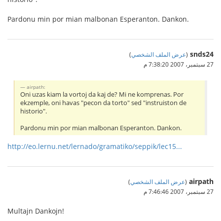
Pardonu min por mian malbonan Esperanton. Dankon.
snds24
(
عرض الملف الشخصي
)
27 سبتمبر، 2007 7:38:20 م
airpath:
Oni uzas kiam la vortoj da kaj de? Mi ne komprenas. Por
ekzemple, oni havas "pecon da torto" sed "instruiston de
historio".
Pardonu min por mian malbonan Esperanton. Dankon.
http://eo.lernu.net/lernado/gramatiko/seppik/lec15...
airpath
(
عرض الملف الشخصي
)
27 سبتمبر، 2007 7:46:46 م
Multajn Dankojn!