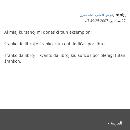
mnlg
(
عرض الملف الشخصي
)
27 سبتمبر، 2007 7:49:25 م
Al miaj kursanoj mi donas ĉi tiun ekzemplon:
ŝranko de libroj = ŝranko, kiun oni dediĉas por libroj.
ŝranko da libroj = kvanto da libroj kiu sufiĉus por plenigi tutan
ŝrankon.
العربية