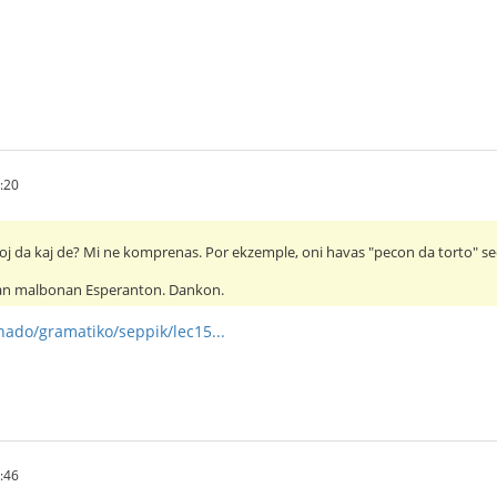
:20
oj da kaj de? Mi ne komprenas. Por ekzemple, oni havas "pecon da torto" sed
an malbonan Esperanton. Dankon.
rnado/gramatiko/seppik/lec15...
:46