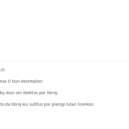
:25
nas ĉi tiun ekzemplon:
ko, kiun oni dediĉas por libroj.
to da libroj kiu sufiĉus por plenigi tutan ŝrankon.